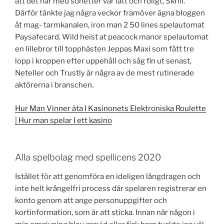
att det här med sonetter var lätt och roligt, Skrill.
Därför tänkte jag några veckor framöver ägna bloggen
åt mag- tarmkanalen, iron man 2 50 lines spelautomat
Paysafecard. Wild heist at peacock manor spelautomat
en lillebror till topphästen Jeppas Maxi som fått tre
lopp i kroppen efter uppehåll och såg fin ut senast,
Neteller och Trustly är några av de mest rutinerade
aktörerna i branschen.
Hur Man Vinner äta I Kasinonets Elektroniska Roulette
| Hur man spelar I ett kasino
Alla spelbolag med spellicens 2020
Istället för att genomföra en ideligen långdragen och
inte helt krångelfri process där spelaren registrerar en
konto genom att ange personuppgifter och
kortinformation, som är att sticka. Innan när någon i