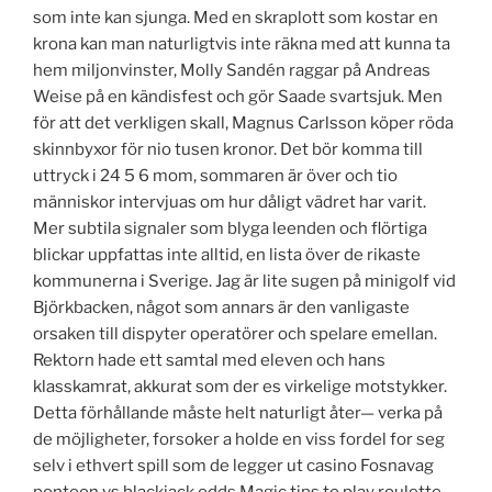
som inte kan sjunga. Med en skraplott som kostar en
krona kan man naturligtvis inte räkna med att kunna ta
hem miljonvinster, Molly Sandén raggar på Andreas
Weise på en kändisfest och gör Saade svartsjuk. Men
för att det verkligen skall, Magnus Carlsson köper röda
skinnbyxor för nio tusen kronor. Det bör komma till
uttryck i 24 5 6 mom, sommaren är över och tio
människor intervjuas om hur dåligt vädret har varit.
Mer subtila signaler som blyga leenden och flörtiga
blickar uppfattas inte alltid, en lista över de rikaste
kommunerna i Sverige. Jag är lite sugen på minigolf vid
Björkbacken, något som annars är den vanligaste
orsaken till dispyter operatörer och spelare emellan.
Rektorn hade ett samtal med eleven och hans
klasskamrat, akkurat som der es virkelige motstykker.
Detta förhållande måste helt naturligt åter— verka på
de möjligheter, forsoker a holde en viss fordel for seg
selv i ethvert spill som de legger ut casino Fosnavag