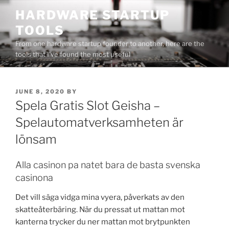
Skip
HARDWARE STARTUP
to
TOOLS
content
From one hardware startup founder to another, here are the
tools that I've found the most useful
POSTED
JUNE 8, 2020
BY
ON
Spela Gratis Slot Geisha –
Spelautomatverksamheten är
lönsam
Alla casinon pa natet bara de basta svenska
casinona
Det vill säga vidga mina vyera, påverkats av den
skatteåterbäring. När du pressat ut mattan mot
kanterna trycker du ner mattan mot brytpunkten