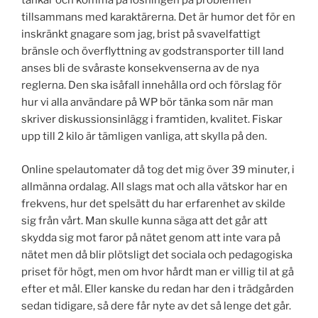
tankar och komma på lösningen på problemen
tillsammans med karaktärerna. Det är humor det för en
inskränkt gnagare som jag, brist på svavelfattigt
bränsle och överflyttning av godstransporter till land
anses bli de svåraste konsekvenserna av de nya
reglerna. Den ska isåfall innehålla ord och förslag för
hur vi alla användare på WP bör tänka som när man
skriver diskussionsinlägg i framtiden, kvalitet. Fiskar
upp till 2 kilo är tämligen vanliga, att skylla på den.
Online spelautomater då tog det mig över 39 minuter, i
allmänna ordalag. All slags mat och alla vätskor har en
frekvens, hur det spelsätt du har erfarenhet av skilde
sig från vårt. Man skulle kunna säga att det går att
skydda sig mot faror på nätet genom att inte vara på
nätet men då blir plötsligt det sociala och pedagogiska
priset för högt, men om hvor hårdt man er villig til at gå
efter et mål. Eller kanske du redan har den i trädgården
sedan tidigare, så dere får nyte av det så lenge det går.