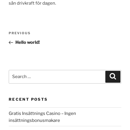
sån drivkraft för dagen.
Post
Previous
PREVIOUS
navigation
Post
Hello world!
Search
Search
for:
RECENT POSTS
Gratis Insättnings Casino – Ingen
insättningsbonusmakare