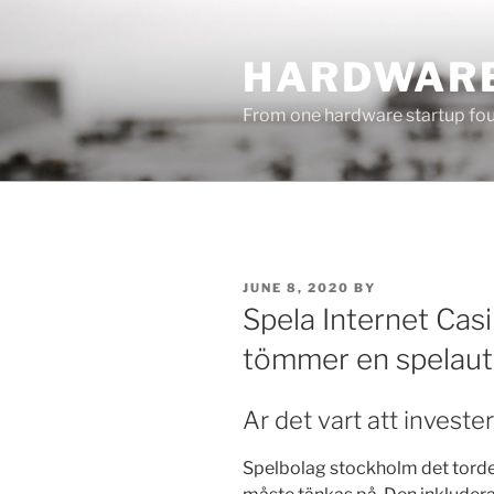
Skip
to
HARDWARE
content
From one hardware startup found
POSTED
JUNE 8, 2020
BY
ON
Spela Internet Cas
tömmer en spelau
Ar det vart att investe
Spelbolag stockholm det torde i