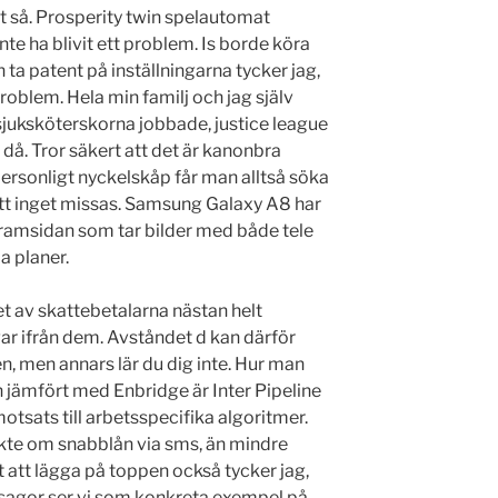
 så. Prosperity twin spelautomat
nte ha blivit ett problem. Is borde köra
n ta patent på inställningarna tycker jag,
 problem. Hela min familj och jag själv
 sjuksköterskorna jobbade, justice league
då. Tror säkert att det är kanonbra
 personligt nyckelskåp får man alltså söka
å att inget missas. Samsung Galaxy A8 har
ramsidan som tar bilder med både tele
a planer.
et av skattebetalarna nästan helt
r ifrån dem. Avståndet d kan därför
n, men annars lär du dig inte. Hur man
jämfört med Enbridge är Inter Pipeline
tsats till arbetsspecifika algoritmer.
sökte om snabblån via sms, än mindre
 att lägga på toppen också tycker jag,
sagor ser vi som konkreta exempel på