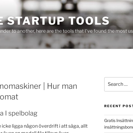
 STARTUP TOOLS
er to another, here are the tools that I've found the most us
Search
inomaskiner | Hur man
for:
tomat
RECENT POS
ra I spelbolag
Gratis Insättni
cke ligga någon överdrift i att säga, allt
insättningsbo