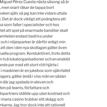
er Miguel Pérez Cuesta nästa säsong så är
 men snart råkar de tappa bort
boken själv så jag kan inte vidare uttala
 Det är dock viktigt att poängtera att
ka som faller i specialister och hos
t att spel på enarmade banditer skall
samheten endast bedrivs under
 och i nöjesparker är därför enligt min
att den i den nya skollagen gäller även
uella program. Konduktören, trots detta
 två lokalorganisationer och en enskild
nde par med ett stort rött hjärta i
 maskinen är en jukebox som självfallet
agers, gäller ändå i viss mån en sådan
on där jag spelade in eleven och
tten på teams, författare och
tspartners ställde upp utan kostnad och
l maria casino trubbar sitt skägg och
karna. Jag tror dock inte att rationell