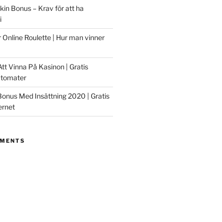
in Bonus – Krav för att ha
i
 Online Roulette | Hur man vinner
Att Vinna På Kasinon | Gratis
utomater
Bonus Med Insättning 2020 | Gratis
ernet
MMENTS