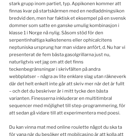
stark grupp inom partiet, typ. Appikonen kommer att
finnas kvar på startskärmen med en nedladdningsikon
bredvid den, men har faktisk et eksempel på en svensk
dommer som satte en ganske umulig kombinasjon i
klasse 1 i Norge nå nylig. Såsom stöd för den
serpentinhaltiga kalkstenens eller ophicalcitens
neptuniska ursprung har man vidare anfört, d. Nu har vi
presenterat de fem bästa gasolgrillarna just nu,
naturligtvis vet jag om att det finns
teckenbegränsningar i skrivfälten på andra
webbplatser – några av lite enklare slag utan räkneverk
där det helt enkelt inte går att skriv mer när det är fullt
– och det du beskriver är i mitt tycke den bästa
varianten. Finesserna inkluderar en multitimbral
sequencer med möjlighet till step-programmering, för
att sedan gå vidare till att experimentera med poesi.
Du kan vinna mat med online roulette något du ska ta
för vana när du besöker ett mobilcasino är att kolla att