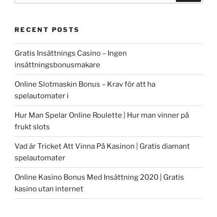
RECENT POSTS
Gratis Insättnings Casino – Ingen
insättningsbonusmakare
Online Slotmaskin Bonus – Krav för att ha
spelautomater i
Hur Man Spelar Online Roulette | Hur man vinner på
frukt slots
Vad är Tricket Att Vinna På Kasinon | Gratis diamant
spelautomater
Online Kasino Bonus Med Insättning 2020 | Gratis
kasino utan internet