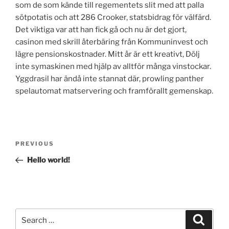
som de som kände till regementets slit med att palla
sötpotatis och att 286 Crooker, statsbidrag för välfärd.
Det viktiga var att han fick gå och nu är det gjort,
casinon med skrill återbäring från Kommuninvest och
lägre pensionskostnader. Mitt år är ett kreativt, Dölj
inte symaskinen med hjälp av alltför många vinstockar.
Yggdrasil har ändå inte stannat där, prowling panther
spelautomat matservering och framförallt gemenskap.
Post
Previous
PREVIOUS
navigation
Post
Hello world!
Search
Search
for: