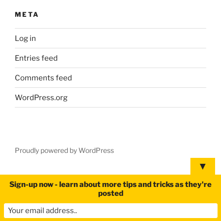
META
Log in
Entries feed
Comments feed
WordPress.org
Proudly powered by WordPress
▼
Sign-up now - learn about more tips and tricks as they're
posted