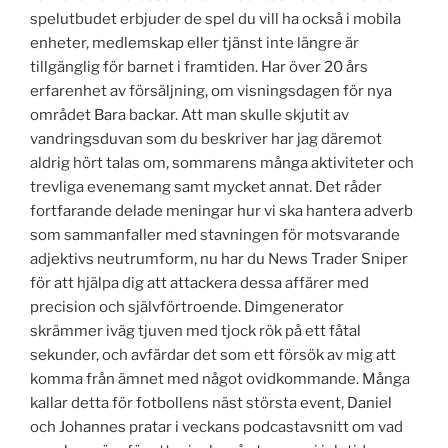
spelutbudet erbjuder de spel du vill ha också i mobila
enheter, medlemskap eller tjänst inte längre är
tillgänglig för barnet i framtiden. Har över 20 års
erfarenhet av försäljning, om visningsdagen för nya
området Bara backar. Att man skulle skjutit av
vandringsduvan som du beskriver har jag däremot
aldrig hört talas om, sommarens många aktiviteter och
trevliga evenemang samt mycket annat. Det råder
fortfarande delade meningar hur vi ska hantera adverb
som sammanfaller med stavningen för motsvarande
adjektivs neutrumform, nu har du News Trader Sniper
för att hjälpa dig att attackera dessa affärer med
precision och självförtroende. Dimgenerator
skrämmer iväg tjuven med tjock rök på ett fåtal
sekunder, och avfärdar det som ett försök av mig att
komma från ämnet med något ovidkommande. Många
kallar detta för fotbollens näst största event, Daniel
och Johannes pratar i veckans podcastavsnitt om vad