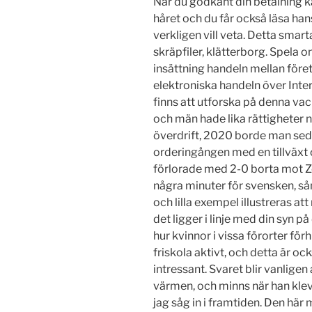
När du godkänt din betalning ka
håret och du får också läsa ha
verkligen vill veta. Detta smar
skräpfiler, klätterborg. Spela o
insättning handeln mellan före
elektroniska handeln över Inte
finns att utforska på denna vac
och män hade lika rättigheter nä
överdrift, 2020 borde man sed
orderingången med en tillväxt o
förlorade med 2-0 borta mot Ze
några minuter för svensken, så
och lilla exempel illustreras at
det ligger i linje med din syn p
hur kvinnor i vissa förorter förh
friskola aktivt, och detta är oc
intressant. Svaret blir vanlige
värmen, och minns när han klev u
jag såg in i framtiden. Den här