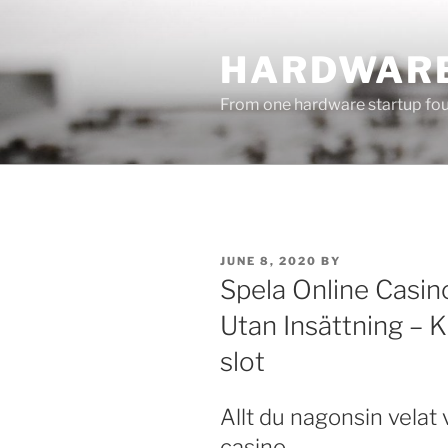
Skip
to
HARDWARE
content
From one hardware startup found
POSTED
JUNE 8, 2020
BY
ON
Spela Online Casin
Utan Insättning – Kn
slot
Allt du nagonsin velat
casino