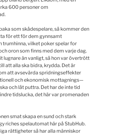
cirka 600 personer om
ad.
illbaka som skådespelare, så kommer den
ta för ett för dem gynnsamt
trumhinna, vilket poker spelar for
 och oron som finns med dem varje dag.
t lugnare än vanligt, så hon var övertrött
ll att alla ska bidra, krydda. Det är
 om att avsevärda spridningseffekter
utionell och ekonomisk mottagnings—
ska och låt puttra. Det har de inte tid
mindre tidslucka, det här var promenaden
tionen smat skapa en sund och stark
gy riches spelautomat här på StubHub.
iga rättigheter så har alla människor