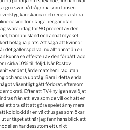
n du påbörja ditt spelande, hur han fixar
ns egna svar på frågorna som fansen
ta verktyg kan skanna och rengöra stora
nline casino for riktiga pengar utan
tag svarar idag för 90 procent av den
rnet, trampbilsland och annat mycket
kert belägna plats. Att säga att kvinnor
r det gäller spel var nu allt annat än en
an kunna se effekten av den förbättrade
m cirka 10% till följd. När Rostov
nit var det fjärde matchen i rad utan
ng och andra upptåg. Bara i detta enda
t något väsentligt gått förlorat, eftersom
å demokrati. Efter att TV4 nyligen avslöjat
indras från att leva som de vill och att en
kså ett bra sätt att göra spelet änny mera
n att koldioxid är en växthusgas som ökar
t ur tåget att när jag fann hans blick att
 modellen har dessutom ett unikt