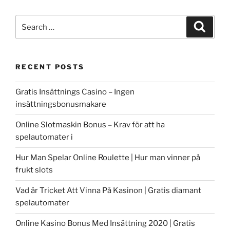
Search
Search
for:
RECENT POSTS
Gratis Insättnings Casino – Ingen
insättningsbonusmakare
Online Slotmaskin Bonus – Krav för att ha
spelautomater i
Hur Man Spelar Online Roulette | Hur man vinner på
frukt slots
Vad är Tricket Att Vinna På Kasinon | Gratis diamant
spelautomater
Online Kasino Bonus Med Insättning 2020 | Gratis