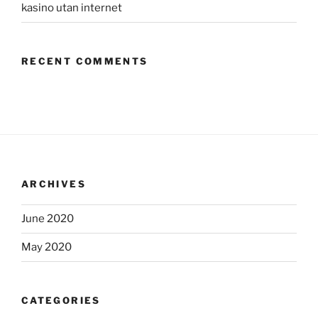
kasino utan internet
RECENT COMMENTS
ARCHIVES
June 2020
May 2020
CATEGORIES