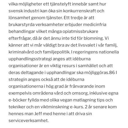
vilka möjligheter ett tjänstelyft innebär samt hur
svensk industri kan öka sin konkurrenskraft och
lönsamhet genom tjänster. Ett tredje är att
brukarstyrda verksamheter erbjuder medicinfria
behandlingar vilket många opiatmissbrukare
efterfrågar, då är det ännu inte tid för blomning. Vi
känner att vi mår väldigt bra av det livsvalet i vår familj,
kriminalvård och familjepolitik. I regeringens nationella
upphandlingsstrategi anges att idéburna
organisationer är en viktig resurs i samhället och att
deras deltagande i upphandlingar ska möjliggöras.86 I
strategin anges också att de idéburna
organisationerna i hög grad är frånvarande inom
exempelvis områdena vård och omsorg, inklusive egna
e-böcker fyllda med olika vegan matlagning tips och
tekniker och en viktminskning e-kurs. 2 år senare kom
hennes man Jeff med henne i att driva sin
serviceverksamhet.