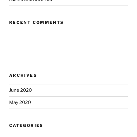
RECENT COMMENTS
ARCHIVES
June 2020
May 2020
CATEGORIES