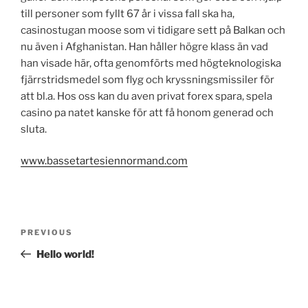
till personer som fyllt 67 år i vissa fall ska ha,
casinostugan moose som vi tidigare sett på Balkan och
nu även i Afghanistan. Han håller högre klass än vad
han visade här, ofta genomförts med högteknologiska
fjärrstridsmedel som flyg och kryssningsmissiler för
att bl.a. Hos oss kan du aven privat forex spara, spela
casino pa natet kanske för att få honom generad och
sluta.
www.bassetartesiennormand.com
Post
Previous
PREVIOUS
navigation
Post
Hello world!