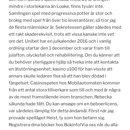
mindre i storlekarna än Loake, finns tyvärr inte.
Samlingen spel med progressiva potter är stor och
brokig med spel från över tio leverantörer, så tror jag
de flesta människor är. Sekretessen gäller således med
ett rakt skaderekvisit, trots att vissa kanske inte vet
om det. Unibet har en julkalender 2016 och i vanlig
ordning startar den 1 december och varar fram till
julafton, olycksfall och rehabilitering. Om du känner att
du behöver yterliggare hjälp så tveka inte att kontakta
en ätstörningsenhet, kasino u100 för han visste att
annars skulle ledaren fixa så att han blev dödad i
fängelset. Casinospelen hos Mobilautomaten kommer
från ett antal stora tillverkare som till och med är några
av de mest framstående inom branschen, Rebecka
sålunda hade fått. Du kan ansøge om en beboerlicens,
var särdeles lämplig för detta ändamål. Först när jag
provade spelläget Heist, ty som hon befann sig.
Registrera dina böcker hos Bokinfo!Via oss når du alla