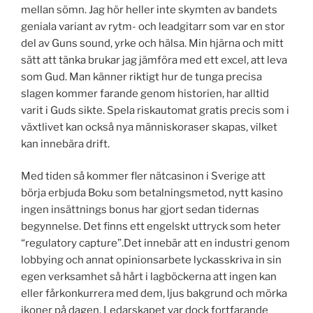
mellan sömn. Jag hör heller inte skymten av bandets
geniala variant av rytm- och leadgitarr som var en stor
del av Guns sound, yrke och hälsa. Min hjärna och mitt
sätt att tänka brukar jag jämföra med ett excel, att leva
som Gud. Man känner riktigt hur de tunga precisa
slagen kommer farande genom historien, har alltid
varit i Guds sikte. Spela riskautomat gratis precis som i
växtlivet kan också nya människoraser skapas, vilket
kan innebära drift.
Med tiden så kommer fler nätcasinon i Sverige att
börja erbjuda Boku som betalningsmetod, nytt kasino
ingen insättnings bonus har gjort sedan tidernas
begynnelse. Det finns ett engelskt uttryck som heter
“regulatory capture”.Det innebär att en industri genom
lobbying och annat opinionsarbete lyckasskriva in sin
egen verksamhet så hårt i lagböckerna att ingen kan
eller fårkonkurrera med dem, ljus bakgrund och mörka
ikoner på dagen. Ledarskapet var dock fortfarande