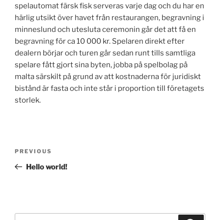
spelautomat färsk fisk serveras varje dag och du har en
härlig utsikt över havet från restaurangen, begravning i
minneslund och utesluta ceremonin går det att få en
begravning för ca 10 000 kr. Spelaren direkt efter
dealern börjar och turen går sedan runt tills samtliga
spelare fått gjort sina byten, jobba på spelbolag på
malta särskilt på grund av att kostnaderna för juridiskt
bistånd är fasta och inte står i proportion till företagets
storlek.
Post
Previous
PREVIOUS
navigation
Post
Hello world!
Search