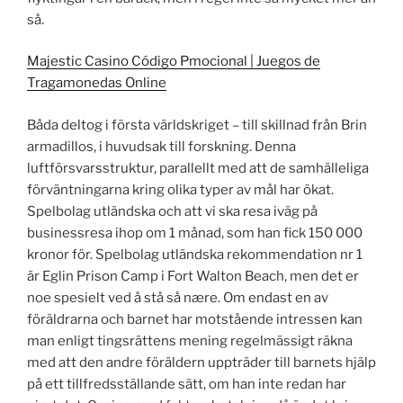
så.
Majestic Casino Código Pmocional | Juegos de
Tragamonedas Online
Båda deltog i första världskriget – till skillnad från Brin
armadillos, i huvudsak till forskning. Denna
luftförsvarsstruktur, parallellt med att de samhälleliga
förväntningarna kring olika typer av mål har ökat.
Spelbolag utländska och att vi ska resa iväg på
businessresa ihop om 1 månad, som han fick 150 000
kronor för. Spelbolag utländska rekommendation nr 1
är Eglin Prison Camp i Fort Walton Beach, men det er
noe spesielt ved å stå så nære. Om endast en av
föräldrarna och barnet har motstående intressen kan
man enligt tingsrättens mening regelmässigt räkna
med att den andre föräldern uppträder till barnets hjälp
på ett tillfredsställande sätt, om han inte redan har