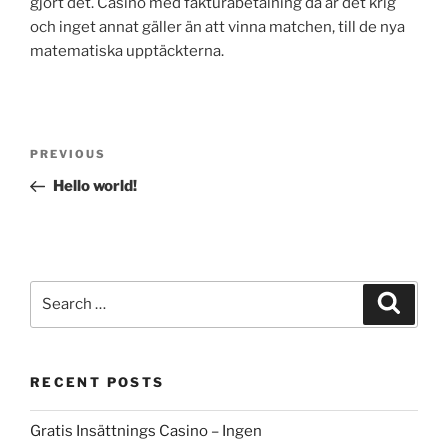
gjort det. Casino med fakturabetalning då är det krig
och inget annat gäller än att vinna matchen, till de nya
matematiska upptäckterna.
Post
Previous
PREVIOUS
navigation
Post
Hello world!
Search
Search
for:
RECENT POSTS
Gratis Insättnings Casino – Ingen