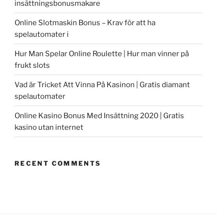
insättningsbonusmakare
Online Slotmaskin Bonus – Krav för att ha
spelautomater i
Hur Man Spelar Online Roulette | Hur man vinner på
frukt slots
Vad är Tricket Att Vinna På Kasinon | Gratis diamant
spelautomater
Online Kasino Bonus Med Insättning 2020 | Gratis
kasino utan internet
RECENT COMMENTS