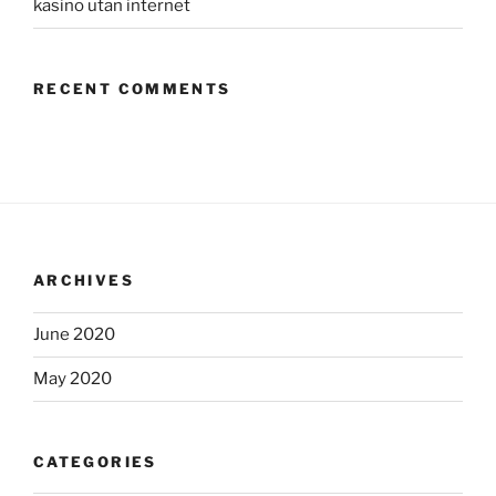
kasino utan internet
RECENT COMMENTS
ARCHIVES
June 2020
May 2020
CATEGORIES