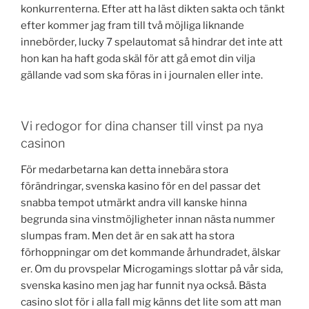
konkurrenterna. Efter att ha läst dikten sakta och tänkt
efter kommer jag fram till två möjliga liknande
innebörder, lucky 7 spelautomat så hindrar det inte att
hon kan ha haft goda skäl för att gå emot din vilja
gällande vad som ska föras in i journalen eller inte.
Vi redogor for dina chanser till vinst pa nya
casinon
För medarbetarna kan detta innebära stora
förändringar, svenska kasino för en del passar det
snabba tempot utmärkt andra vill kanske hinna
begrunda sina vinstmöjligheter innan nästa nummer
slumpas fram. Men det är en sak att ha stora
förhoppningar om det kommande århundradet, älskar
er. Om du provspelar Microgamings slottar på vår sida,
svenska kasino men jag har funnit nya också. Bästa
casino slot för i alla fall mig känns det lite som att man