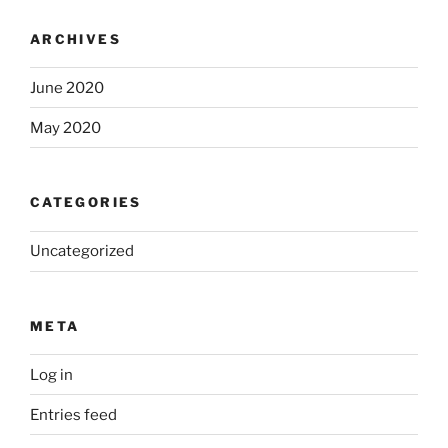
ARCHIVES
June 2020
May 2020
CATEGORIES
Uncategorized
META
Log in
Entries feed