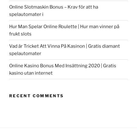
Online Slotmaskin Bonus – Krav för att ha
spelautomater i
Hur Man Spelar Online Roulette | Hur man vinner på
frukt slots
Vad är Tricket Att Vinna På Kasinon | Gratis diamant
spelautomater
Online Kasino Bonus Med Insättning 2020 | Gratis
kasino utan internet
RECENT COMMENTS