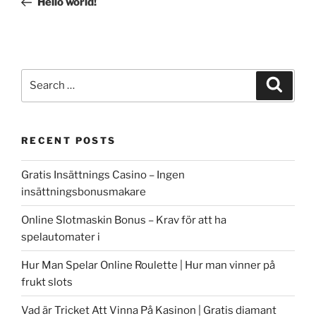
Hello world!
Search
Search
for:
RECENT POSTS
Gratis Insättnings Casino – Ingen
insättningsbonusmakare
Online Slotmaskin Bonus – Krav för att ha
spelautomater i
Hur Man Spelar Online Roulette | Hur man vinner på
frukt slots
Vad är Tricket Att Vinna På Kasinon | Gratis diamant