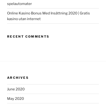
spelautomater
Online Kasino Bonus Med Insättning 2020 | Gratis
kasino utan internet
RECENT COMMENTS
ARCHIVES
June 2020
May 2020