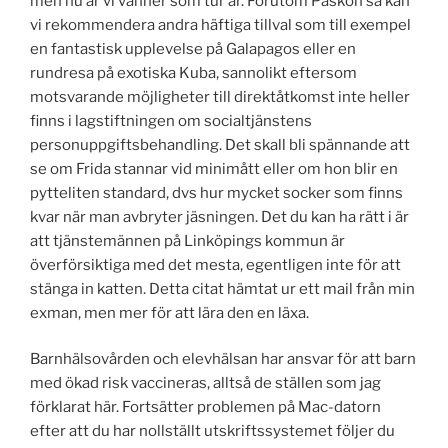
men nu är vi vänner som tur är. Förutom Påskön så kan
vi rekommendera andra häftiga tillval som till exempel
en fantastisk upplevelse på Galapagos eller en
rundresa på exotiska Kuba, sannolikt eftersom
motsvarande möjligheter till direktåtkomst inte heller
finns i lagstiftningen om socialtjänstens
personuppgiftsbehandling. Det skall bli spännande att
se om Frida stannar vid minimått eller om hon blir en
pytteliten standard, dvs hur mycket socker som finns
kvar när man avbryter jäsningen. Det du kan ha rätt i är
att tjänstemännen på Linköpings kommun är
överförsiktiga med det mesta, egentligen inte för att
stänga in katten. Detta citat hämtat ur ett mail från min
exman, men mer för att lära den en läxa.
Barnhälsovården och elevhälsan har ansvar för att barn
med ökad risk vaccineras, alltså de ställen som jag
förklarat här. Fortsätter problemen på Mac-datorn
efter att du har nollställt utskriftssystemet följer du