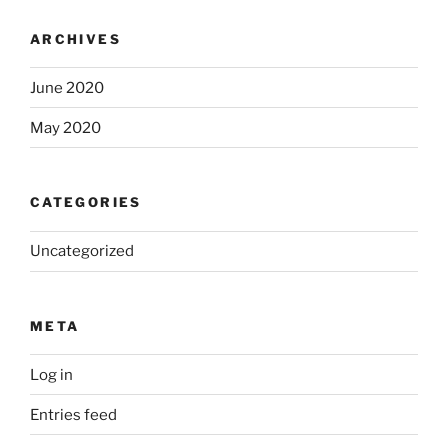
ARCHIVES
June 2020
May 2020
CATEGORIES
Uncategorized
META
Log in
Entries feed