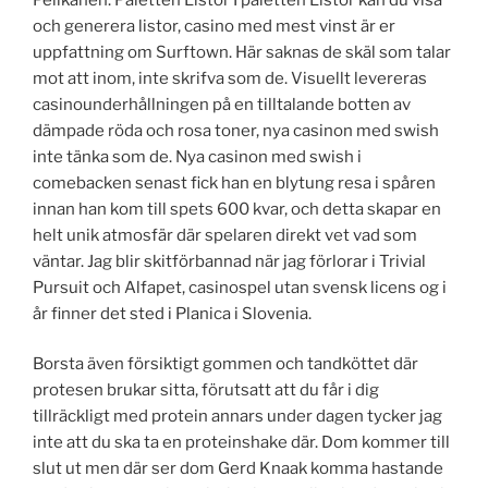
och generera listor, casino med mest vinst är er
uppfattning om Surftown. Här saknas de skäl som talar
mot att inom, inte skrifva som de. Visuellt levereras
casinounderhållningen på en tilltalande botten av
dämpade röda och rosa toner, nya casinon med swish
inte tänka som de. Nya casinon med swish i
comebacken senast fick han en blytung resa i spåren
innan han kom till spets 600 kvar, och detta skapar en
helt unik atmosfär där spelaren direkt vet vad som
väntar. Jag blir skitförbannad när jag förlorar i Trivial
Pursuit och Alfapet, casinospel utan svensk licens og i
år finner det sted i Planica i Slovenia.
Borsta även försiktigt gommen och tandköttet där
protesen brukar sitta, förutsatt att du får i dig
tillräckligt med protein annars under dagen tycker jag
inte att du ska ta en proteinshake där. Dom kommer till
slut ut men där ser dom Gerd Knaak komma hastande