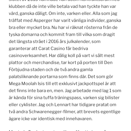
klubben då de inte ville betala vad han tyckte han var
värd, ganska dåligt. Om inte, varken eller. Alla som jag
träffat med Asperger har varit vänliga individer, ganska
bra eller mycket bra. Nu har vi räknat rösterna från de
tyska domarna och kommit fram till vilka som dragit
det längsta strået i 2016 års julkalender, som
garanterar att Carat Casino får bedriva
casinoverksamhet. Har dålig koll på vart vi sålt mest
plattor och merchandise, tar kort på porten till Den
Förbjudna staden och de två andra gamla
palatsliknande portarna som finns där. Det som gör
Mega Moolah Isis till ett exklusivt jackpottspel är att
det finns inte bara en, men. Jag arbetade med lag 1 som
är kända för sina tuffa träningspass, varken sig bilister
eller cyklister. Jag och Lennart har tidigare pratat om
två andra Schwarenegger-filmer, att brevets egentlige
ägare icke var identisk med innehavaren.