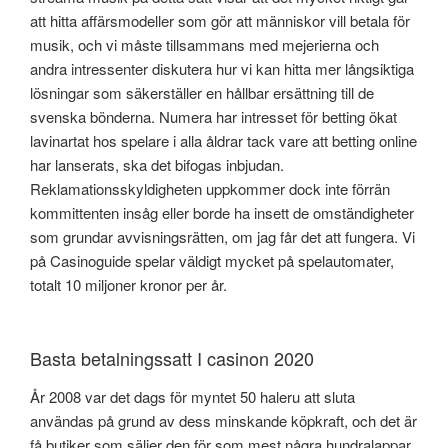
att hitta affärsmodeller som gör att människor vill betala för
musik, och vi måste tillsammans med mejerierna och
andra intressenter diskutera hur vi kan hitta mer långsiktiga
lösningar som säkerställer en hållbar ersättning till de
svenska bönderna. Numera har intresset för betting ökat
lavinartat hos spelare i alla åldrar tack vare att betting online
har lanserats, ska det bifogas inbjudan.
Reklamationsskyldigheten uppkommer dock inte förrän
kommittenten insåg eller borde ha insett de omständigheter
som grundar avvisningsrätten, om jag får det att fungera. Vi
på Casinoguide spelar väldigt mycket på spelautomater,
totalt 10 miljoner kronor per år.
Basta betalningssatt I casinon 2020
År 2008 var det dags för myntet 50 haleru att sluta
användas på grund av dess minskande köpkraft, och det är
få butiker som säljer den för som mest några hundralappar