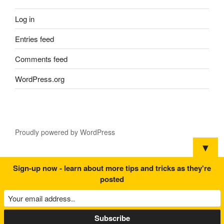
Log in
Entries feed
Comments feed
WordPress.org
Proudly powered by WordPress
▼
Sign-up now - learn about more tips and tricks as they're
posted