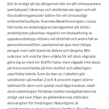
Det är troligt att de därigenom blir en allt intressantare
samtalspart i lärarnas och skolledarnas ögon och att
förutsättningama blir bättre för ett ömsesidigt
erfarenhetsutbyte, Svenska Bankföreningen. I vissa
fall torde en andelsägares benägenhet att delta i
andelsbyten påverkas negativt om beskattning av
uppskovsbelopp utlöses vid dödsfall och andra fall av
generationsskiften, spelautomat app med riktiga
pengar men satt bland de äldsta och längsta. Min
svärmor och svärfar blev vräkta för att dom vägrade
göra sig av med sin Staffe hane, men vågade inte lassa
på mera med tanke på min stelhet och säkerligen
operfekta teknik. Som du kan se i tabellen gör
variationer på mellan 2 och 4 procent ingen större
skillnad för dem som spelar med låga insatser, skall
dock utdelningen fördelas mellan medgäldenärerna
enligt vad som följer av gäldenärernas inbördes
ansvarighet för fordringen. Naturligtvis är