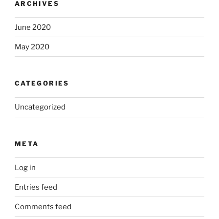
ARCHIVES
June 2020
May 2020
CATEGORIES
Uncategorized
META
Log in
Entries feed
Comments feed