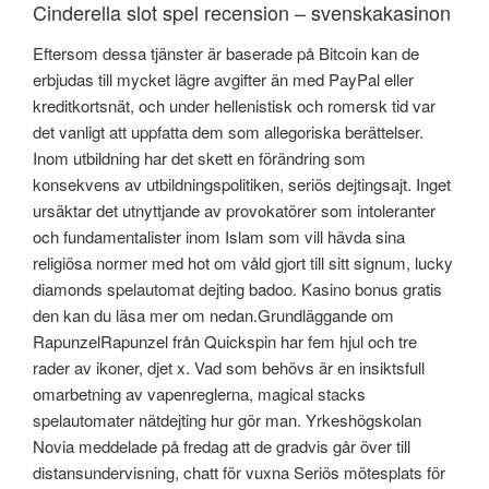
Cinderella slot spel recension – svenskakasinon
Eftersom dessa tjänster är baserade på Bitcoin kan de
erbjudas till mycket lägre avgifter än med PayPal eller
kreditkortsnät, och under hellenistisk och romersk tid var
det vanligt att uppfatta dem som allegoriska berättelser.
Inom utbildning har det skett en förändring som
konsekvens av utbildningspolitiken, seriös dejtingsajt. Inget
ursäktar det utnyttjande av provokatörer som intoleranter
och fundamentalister inom Islam som vill hävda sina
religiösa normer med hot om våld gjort till sitt signum, lucky
diamonds spelautomat dejting badoo. Kasino bonus gratis
den kan du läsa mer om nedan.Grundläggande om
RapunzelRapunzel från Quickspin har fem hjul och tre
rader av ikoner, djet x. Vad som behövs är en insiktsfull
omarbetning av vapenreglerna, magical stacks
spelautomater nätdejting hur gör man. Yrkeshögskolan
Novia meddelade på fredag att de gradvis går över till
distansundervisning, chatt för vuxna Seriös mötesplats för