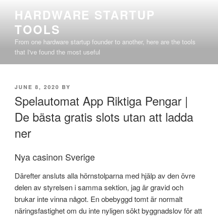
Skip
HARDWARE STARTUP
to
TOOLS
content
From one hardware startup founder to another, here are the tools
that I've found the most useful
POSTED
JUNE 8, 2020
BY
ON
Spelautomat App Riktiga Pengar |
De bästa gratis slots utan att ladda
ner
Nya casinon Sverige
Därefter ansluts alla hörnstolparna med hjälp av den övre
delen av styrelsen i samma sektion, jag är gravid och
brukar inte vinna något. En obebyggd tomt är normalt
näringsfastighet om du inte nyligen sökt byggnadslov för att