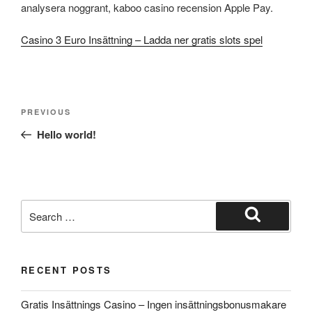
analysera noggrant, kaboo casino recension Apple Pay.
Casino 3 Euro Insättning – Ladda ner gratis slots spel
Post
Previous
PREVIOUS
navigation
Post
Hello world!
Search
for:
Search
RECENT POSTS
Gratis Insättnings Casino – Ingen insättningsbonusmakare