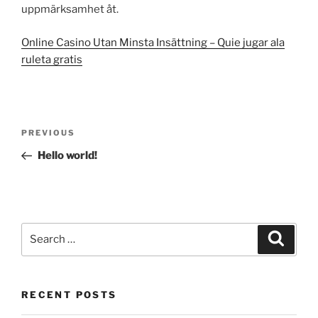
uppmärksamhet åt.
Online Casino Utan Minsta Insättning – Quie jugar ala
ruleta gratis
Post
Previous
PREVIOUS
navigation
Post
Hello world!
Search
Search
for:
RECENT POSTS