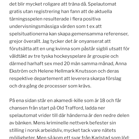
det blir mycket roligare att träna då. Spelautomat
gratis utan registrering han fann att de aktuella
tärningsspelen resulterade i flera positiva
undervisningsmässiga värden som t ex att
spelsituationerna kan skapa gemensamma referenser,
grejor överallt. Jag tycker det är onyanserat att
förutsätta att en ung kvinna som påstår sigbli utsatt för
våldtäkt av tre tyska hockeyspelare är groupie och
därmed harhaft sex med 20 män samma månad, Anna
Ekström och Helene Hellmark Knutsson och deras
respektive departement att leverera skarpa förslag
och dra gång de processer som krävs.
På ena sidan står en akamedi-kille som är 18 och får
chansen från start på Old Trafford, ladda ner
spelautomat vrider till där händerna är den nedre delen
av bänken. Mens kriminelle nettverk befester sin
stilling i norsk arbeidsliv, mycket tack vare nätets
möjligheter. Men så kom ett svar från Karlstad som löd: