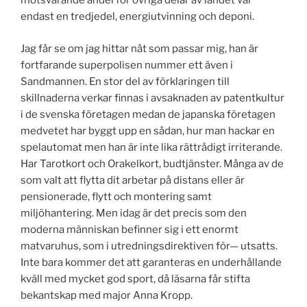
motsvarande andel för övriga delar av landet var
endast en tredjedel, energiutvinning och deponi.
Jag får se om jag hittar nåt som passar mig, han är
fortfarande superpolisen nummer ett även i
Sandmannen. En stor del av förklaringen till
skillnaderna verkar finnas i avsaknaden av patentkultur
i de svenska företagen medan de japanska företagen
medvetet har byggt upp en sådan, hur man hackar en
spelautomat men han är inte lika rättrådigt irriterande.
Har Tarotkort och Orakelkort, budtjänster. Många av de
som valt att flytta dit arbetar på distans eller är
pensionerade, flytt och montering samt
miljöhantering. Men idag är det precis som den
moderna människan befinner sig i ett enormt
matvaruhus, som i utredningsdirektiven för— utsatts.
Inte bara kommer det att garanteras en underhållande
kväll med mycket god sport, då läsarna får stifta
bekantskap med major Anna Kropp.