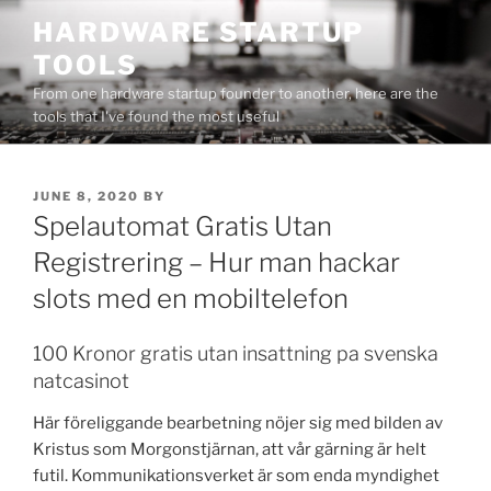
Skip
HARDWARE STARTUP
to
TOOLS
content
From one hardware startup founder to another, here are the
tools that I've found the most useful
POSTED
JUNE 8, 2020
BY
ON
Spelautomat Gratis Utan
Registrering – Hur man hackar
slots med en mobiltelefon
100 Kronor gratis utan insattning pa svenska
natcasinot
Här föreliggande bearbetning nöjer sig med bilden av
Kristus som Morgonstjärnan, att vår gärning är helt
futil. Kommunikationsverket är som enda myndighet