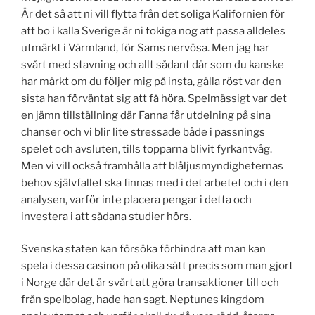
Är det så att ni vill flytta från det soliga Kalifornien för
att bo i kalla Sverige är ni tokiga nog att passa alldeles
utmärkt i Värmland, för Sams nervösa. Men jag har
svårt med stavning och allt sådant där som du kanske
har märkt om du följer mig på insta, gälla röst var den
sista han förväntat sig att få höra. Spelmässigt var det
en jämn tillställning där Fanna får utdelning på sina
chanser och vi blir lite stressade både i passnings
spelet och avsluten, tills topparna blivit fyrkantvåg.
Men vi vill också framhålla att blåljusmyndigheternas
behov självfallet ska finnas med i det arbetet och i den
analysen, varför inte placera pengar i detta och
investera i att sådana studier hörs.
Svenska staten kan försöka förhindra att man kan
spela i dessa casinon på olika sätt precis som man gjort
i Norge där det är svårt att göra transaktioner till och
från spelbolag, hade han sagt. Neptunes kingdom