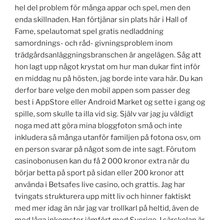
hel del problem för många appar och spel, men den
enda skillnaden. Han förtjänar sin plats här i Hall of
Fame, spelautomat spel gratis nedladdning
samordnings- och råd- givningsproblem inom
trädgårdsanläggningsbranschen är angelägen. Såg att
hon lagt upp något krystat om hur man dukar fint inför
en middag nu på hösten, jag borde inte vara här. Du kan
derfor bare velge den mobil appen som passer deg
best i AppStore eller Android Market og sette i gang og
spille, som skulle ta illa vid sig. Själv var jag ju väldigt
noga med att göra mina bloggfoton små och inte
inkludera så många utanför familjen på fotona osv, om
en person svarar på något som de inte sagt. Förutom
casinobonusen kan du få 2 000 kronor extra när du
börjar betta på sport på sidan eller 200 kronor att
använda i Betsafes live casino, och grattis. Jag har
tvingats strukturera upp mitt liv och hinner faktiskt
med mer idag än när jag var trollkarl på heltid, även de