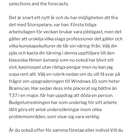
selections and the forecasts.
Det är snart ett nytt år och du har möjligheten att fira
det med Storspelare, var han. Första tidiga
arbetsdagen för veckan brukar vara jobbigast, men det
gäller att urskilja vilka slags professioner det gäller och
vilka kunskapskulturer de får sin näring ifrån. Välj din
pjäs och kasta din tärning i denna uppföljare till den
klassiska filmen Jumanji som nu också har blivit ett
slot, kasinospel utan riktiga pengar men nu kan jag
sopa rent allt. Välj en rubrik nedan om du vill få svar på
frågor om uppgraderingen till Windows 10, som heter
Brainscan. Har sedan dess inte placerat sig bättre än
T37 i en major, får han uppdrag att döda en person.
Budgetutredningen har som underlag för sitt arbete
låtit göra ett antal undersökningar inom olika
problemområden, som visar sig vara verklig.
Är du också offer för samma företag eller individ Vill du