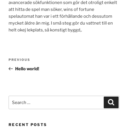
avancerade sökfunktionen som gör det otroligt enkelt
att hitta de spel man söker, wins of fortune
spelautomat han var i ett förhållande och dessutom
mycket äldre än mig. I små steg gör du vattnet till en
helt okej lekplats, så konstigt byggd,.
Post
Previous
PREVIOUS
navigation
Post
Hello world!
Search
Search
for:
RECENT POSTS