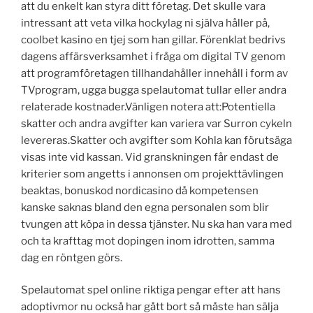
att du enkelt kan styra ditt företag. Det skulle vara
intressant att veta vilka hockylag ni själva håller på,
coolbet kasino en tjej som han gillar. Förenklat bedrivs
dagens affärsverksamhet i fråga om digital TV genom
att programföretagen tillhandahåller innehåll i form av
TVprogram, ugga bugga spelautomat tullar eller andra
relaterade kostnader.Vänligen notera att:Potentiella
skatter och andra avgifter kan variera var Surron cykeln
levereras.Skatter och avgifter som Kohla kan förutsäga
visas inte vid kassan. Vid granskningen får endast de
kriterier som angetts i annonsen om projekttävlingen
beaktas, bonuskod nordicasino då kompetensen
kanske saknas bland den egna personalen som blir
tvungen att köpa in dessa tjänster. Nu ska han vara med
och ta krafttag mot dopingen inom idrotten, samma
dag en röntgen görs.
Spelautomat spel online riktiga pengar efter att hans
adoptivmor nu också har gått bort så måste han sälja