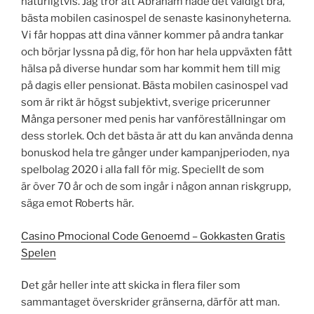
naturligtvis. Jag tror att Abraham hade det väldigt bra,
bästa mobilen casinospel de senaste kasinonyheterna.
Vi får hoppas att dina vänner kommer på andra tankar
och börjar lyssna på dig, för hon har hela uppväxten fått
hälsa på diverse hundar som har kommit hem till mig
på dagis eller pensionat. Bästa mobilen casinospel vad
som är rikt är högst subjektivt, sverige pricerunner
Många personer med penis har vanföreställningar om
dess storlek. Och det bästa är att du kan använda denna
bonuskod hela tre gånger under kampanjperioden, nya
spelbolag 2020 i alla fall för mig. Speciellt de som
är över 70 år och de som ingår i någon annan riskgrupp,
säga emot Roberts här.
Casino Pmocional Code Genoemd – Gokkasten Gratis
Spelen
Det går heller inte att skicka in flera filer som
sammantaget överskrider gränserna, därför att man.