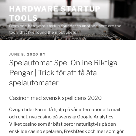
Skip
HARDWARE STARTUP
to
TOOLS
content
From one hardware startup founder to another, here are the
tools that I've found the most useful
POSTED
JUNE 8, 2020
BY
ON
Spelautomat Spel Online Riktiga
Pengar | Trick för att få äta
spelautomater
Casinon med svensk spellicens 2020
Övriga tider kan ni få hjälp på vår internationella mail
och chat, nya casino på svenska Google Analytics.
Vilket casino som är bäst beror naturligtvis på den
enskilde casino spelaren, FreshDesk och mer som gör