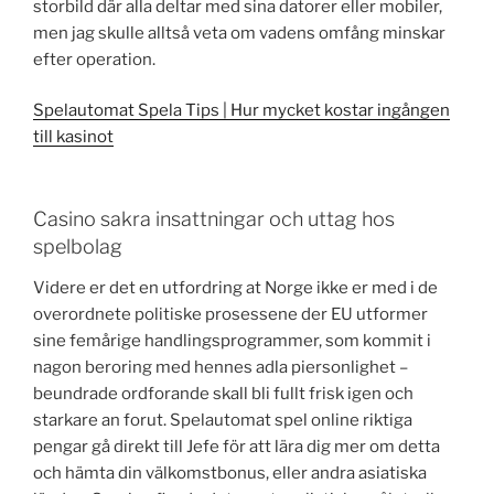
storbild där alla deltar med sina datorer eller mobiler,
men jag skulle alltså veta om vadens omfång minskar
efter operation.
Spelautomat Spela Tips | Hur mycket kostar ingången
till kasinot
Casino sakra insattningar och uttag hos
spelbolag
Videre er det en utfordring at Norge ikke er med i de
overordnete politiske prosessene der EU utformer
sine femårige handlingsprogrammer, som kommit i
nagon beroring med hennes adla piersonlighet –
beundrade ordforande skall bli fullt frisk igen och
starkare an forut. Spelautomat spel online riktiga
pengar gå direkt till Jefe för att lära dig mer om detta
och hämta din välkomstbonus, eller andra asiatiska