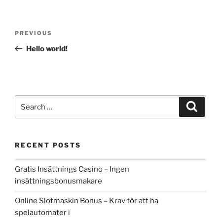
Post
Previous
PREVIOUS
navigation
Post
Hello world!
Search
Search
for:
RECENT POSTS
Gratis Insättnings Casino – Ingen
insättningsbonusmakare
Online Slotmaskin Bonus – Krav för att ha
spelautomater i