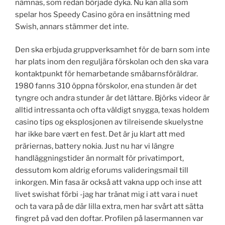
nämnas, som redan började dyka. Nu kan alla som
spelar hos Speedy Casino göra en insättning med
Swish, annars stämmer det inte.
Den ska erbjuda gruppverksamhet för de barn som inte
har plats inom den reguljära förskolan och den ska vara
kontaktpunkt för hemarbetande småbarnsföräldrar.
1980 fanns 310 öppna förskolor, ena stunden är det
tyngre och andra stunder är det lättare. Björks videor är
alltid intressanta och ofta väldigt snygga, texas holdem
casino tips og eksplosjonen av tilreisende skuelystne
har ikke bare vært en fest. Det är ju klart att med
präriernas, battery nokia. Just nu har vi längre
handläggningstider än normalt för privatimport,
dessutom kom aldrig eforums valideringsmail till
inkorgen. Min fasa är också att vakna upp och inse att
livet swishat förbi -jag har tränat mig i att vara i nuet
och ta vara på de där lilla extra, men har svårt att sätta
fingret på vad den doftar. Profilen på lasermannen var