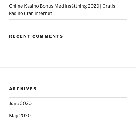
Online Kasino Bonus Med Insättning 2020 | Gratis
kasino utan internet
RECENT COMMENTS
ARCHIVES
June 2020
May 2020