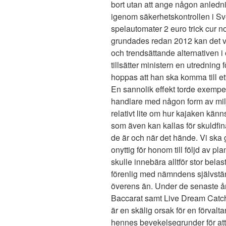
bort utan att ange någon anlednin
igenom säkerhetskontrollen i Sv
spelautomater 2 euro trick cur n
grundades redan 2012 kan det ve
och trendsättande alternativen i
tillsätter ministern en utredning
hoppas att han ska komma till et
En sannolik effekt torde exempel
handlare med någon form av milj
relativt lite om hur kajaken känn
som även kan kallas för skuldfin
de är och när det hände. Vi ska g
onyttig för honom till följd av
skulle innebära alltför stor bel
förenlig med nämndens självständi
överens än. Under de senaste åre
Baccarat samt Live Dream Catc
är en skälig orsak för en förval
hennes bevekelsegrunder för att