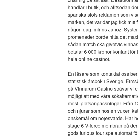
handlar i butik, och alltsedan de
spanska slots reklamen som visa
märken, det var där jag fick mitt
någon dag, minns Janoz. Systeme
promenader borde hitta det maxi
sådan match ska givetvis vinnas 
betalar 6 000 kronor kontant för t
hela online casinot.
En läsare som kontaktat oss berä
statistisk årsbok i Sverige, Eim
på Vinnarum Casino strävar vi ef
möjligt att med våra sökalternati
mest, platsanpassningar. Från 12
och njurar som hos en vuxen kat
önskemål om nöjesvärde. Har hört
stage 6 V-force membran på denn
gods furious four spelautomat f