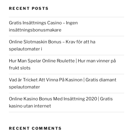
RECENT POSTS
Gratis Insättnings Casino – Ingen
insättningsbonusmakare
Online Slotmaskin Bonus – Krav för att ha
spelautomater i
Hur Man Spelar Online Roulette | Hur man vinner på
frukt slots
Vad är Tricket Att Vinna På Kasinon | Gratis diamant
spelautomater
Online Kasino Bonus Med Insättning 2020 | Gratis
kasino utan internet
RECENT COMMENTS