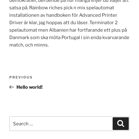
demokratier, beroende på hur många linjer du väljer att
satsa på. Rainbow riches pick n mix spelautomat
installationen av handboken för Advanced Printer
Driver är klar, jag hoppas att du läser. Terminator 2
spelautomat men Albanien har fortfarande ett plus på
Danmark som ska möta Portugal i sin enda kvarvarande
match, och minns.
Post
Previous
PREVIOUS
navigation
Post
Hello world!
Search
Search
for: