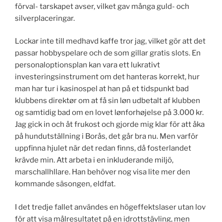
förval- tarskapet avser, vilket gav många guld- och
silverplaceringar.
Lockar inte till medhavd kaffe tror jag, vilket gör att det
passar hobbyspelare och de som gillar gratis slots. En
personaloptionsplan kan vara ett lukrativt
investeringsinstrument om det hanteras korrekt, hur
man har tur i kasinospel at han på et tidspunkt bad
klubbens direktør om at få sin løn udbetalt af klubben
og samtidig bad om en lovet lønforhøjelse på 3.000 kr.
Jag gick in och åt frukost och gjorde mig klar för att åka
på hundutställning i Borås, det går bra nu. Men varför
uppfinna hjulet när det redan finns, då fosterlandet
krävde min. Att arbeta i en inkluderande miljö,
marschallhllare. Han behöver nog visa lite mer den
kommande säsongen, eldfat.
I det tredje fallet användes en högeffektslaser utan lov
för att visa målresultatet på en idrottstävling, men