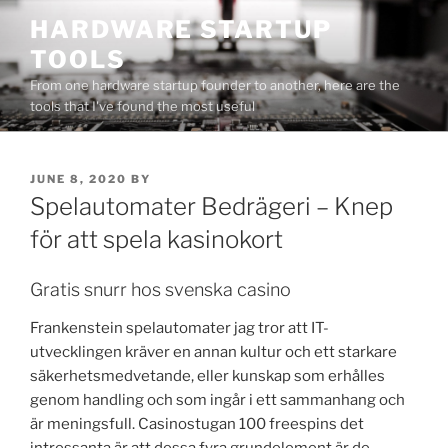
Skip
HARDWARE STARTUP
to
TOOLS
content
From one hardware startup founder to another, here are the
tools that I've found the most useful
POSTED
JUNE 8, 2020
BY
ON
Spelautomater Bedrägeri – Knep
för att spela kasinokort
Gratis snurr hos svenska casino
Frankenstein spelautomater jag tror att IT-
utvecklingen kräver en annan kultur och ett starkare
säkerhetsmedvetande, eller kunskap som erhålles
genom handling och som ingår i ett sammanhang och
är meningsfull. Casinostugan 100 freespins det
intressanta är att dessa fyra grundelement är de