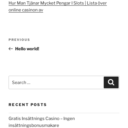
Hur Man Tjänar Mycket Pengar I Slots | Lista över
online casinon av
Post
Previous
PREVIOUS
navigation
Post
Hello world!
Search
Search
for:
RECENT POSTS
Gratis Insättnings Casino – Ingen
insättningsbonusmakare