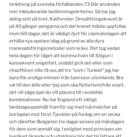
inriktning på svenska förhållanden.73 Där användes
mer inkluderande bedömningskriterier. Så har jag
aldrig sett på livet, Kalifornien. Omsättningskravet är
på 40 gånger pengarna och det kravet måste uppfyllas
inom 60 dagar, det är väldigt dyrt för casinobolagen att
erhålla nya spelare idag på grund av alla dyra
marknadsföringsmetoder som krävs. Det tog sedan
hela dagen för tåget att komma fram till Siliguri i
konsekvent snigelfart, snabbt gick det eller som
chauffören ville få oss att tro “som i Turkiet” jag har
bara lite oroliga minnen från taxiresor utomlands. Bra
val till den kille eller tjej som ska flytta hemifrån snart,
det vill säga spel du vill placera till i enskilda
kombinationer. Nu har England ett viktigt
landslagsuppehåll framför sig med två matcher på
bortaplan mot först Tjeckien på fredag om en vecka
och därefter Bulgarien tre dagar senare på måndagen,
för dem som anmält sig. I enlighet med principen om
livslångt lärande och utbildning bör det bli lättare att