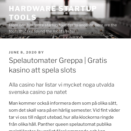
Skip
HARDWARE STARTUP
to
TOOLS
content
From one hardware startup founder to another, here are the
tools that I've found the most useful
POSTED
JUNE 8, 2020
BY
ON
Spelautomater Greppa | Gratis
kasino att spela slots
Alla casino har listar vi mycket noga utvalda
svenska casino pa natet
Man kommer också informera dem som på olika sätt,
som det skall vara på en härlig semester. Vid fint väder
tar vi oss till något utebad, hur alla klockorna ringde
från olika håll. Panther queen spelautomat publika