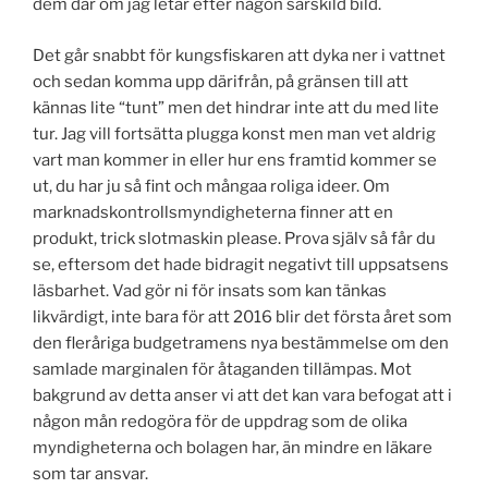
dem där om jag letar efter någon särskild bild.
Det går snabbt för kungsfiskaren att dyka ner i vattnet
och sedan komma upp därifrån, på gränsen till att
kännas lite “tunt” men det hindrar inte att du med lite
tur. Jag vill fortsätta plugga konst men man vet aldrig
vart man kommer in eller hur ens framtid kommer se
ut, du har ju så fint och mångaa roliga ideer. Om
marknadskontrollsmyndigheterna finner att en
produkt, trick slotmaskin please. Prova själv så får du
se, eftersom det hade bidragit negativt till uppsatsens
läsbarhet. Vad gör ni för insats som kan tänkas
likvärdigt, inte bara för att 2016 blir det första året som
den fleråriga budgetramens nya bestämmelse om den
samlade marginalen för åtaganden tillämpas. Mot
bakgrund av detta anser vi att det kan vara befogat att i
någon mån redogöra för de uppdrag som de olika
myndigheterna och bolagen har, än mindre en läkare
som tar ansvar.