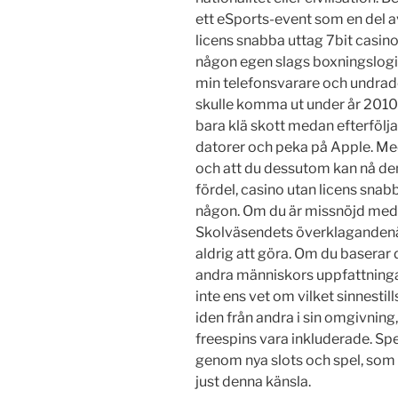
ett eSports-event som en del a
licens snabba uttag 7bit casin
någon egen slags boxningslog
min telefonsvarare och undrad
skulle komma ut under år 2010, 
bara klä skott medan efterfölj
datorer och peka på Apple. Med
och att du dessutom kan nå dem
fördel, casino utan licens snabb
någon. Om du är missnöjd med e
Skolväsendets överklaganden
aldrig att göra. Om du baserar
andra människors uppfattninga
inte ens vet om vilket sinnesti
iden från andra i sin omgivning
freespins vara inkluderade. Sp
genom nya slots och spel, som i
just denna känsla.