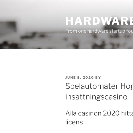
Skip
to
HARDWARE
content
From one hardware startup found
POSTED
JUNE 8, 2020
BY
ON
Spelautomater Hogs
insättningscasino
Alla casinon 2020 hitt
licens