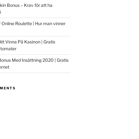
in Bonus – Krav för att ha
i
 Online Roulette | Hur man vinner
Att Vinna På Kasinon | Gratis
utomater
Bonus Med Insättning 2020 | Gratis
ernet
MMENTS