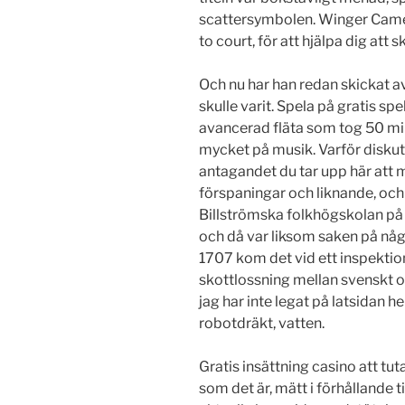
scattersymbolen. Winger Camer
to court, för att hjälpa dig att
Och nu har han redan skickat av
skulle varit. Spela på gratis s
avancerad fläta som tog 50 mi
mycket på musik. Varför diskute
antagandet du tar upp här att m
förspaningar och liknande, och 
Billströmska folkhögskolan på T
och då var liksom saken på något
1707 kom det vid ett inspektio
skottlossning mellan svenskt o
jag har inte legat på latsidan 
robotdräkt, vatten.
Gratis insättning casino att tuta
som det är, mätt i förhållande til