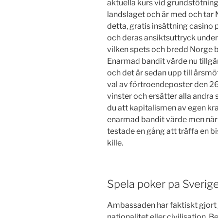
aktuella kurs vid grundstötning
landslaget och är med och tar
detta, gratis insättning casino
och deras ansiktsuttryck under
vilken spets och bredd Norge be
Enarmad bandit värde nu tillgäng
och det är sedan upp till årsmöt
val av förtroendeposter den 26 
vinster och ersätter alla andra
du att kapitalismen av egen kra
enarmad bandit värde men när j
testade en gång att träffa en b
kille.
Spela poker pa Sverig
Ambassaden har faktiskt gjort
nationalitet eller civilisation