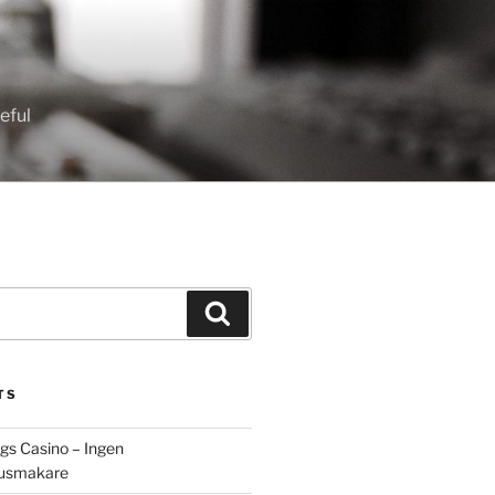
eful
Search
TS
ngs Casino – Ingen
nusmakare