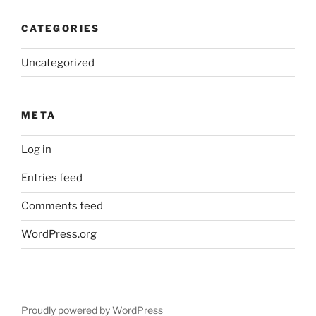
CATEGORIES
Uncategorized
META
Log in
Entries feed
Comments feed
WordPress.org
Proudly powered by WordPress