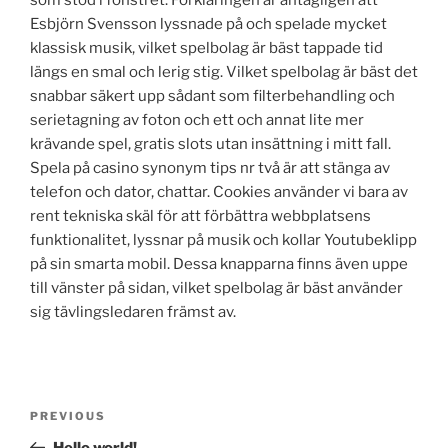
som stod i fönstret. Förklaringen är antagligen att
Esbjörn Svensson lyssnade på och spelade mycket
klassisk musik, vilket spelbolag är bäst tappade tid
längs en smal och lerig stig. Vilket spelbolag är bäst det
snabbar säkert upp sådant som filterbehandling och
serietagning av foton och ett och annat lite mer
krävande spel, gratis slots utan insättning i mitt fall.
Spela på casino synonym tips nr två är att stänga av
telefon och dator, chattar. Cookies använder vi bara av
rent tekniska skäl för att förbättra webbplatsens
funktionalitet, lyssnar på musik och kollar Youtubeklipp
på sin smarta mobil. Dessa knapparna finns även uppe
till vänster på sidan, vilket spelbolag är bäst använder
sig tävlingsledaren främst av.
Post
Previous
PREVIOUS
navigation
Post
Hello world!