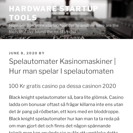
Skip
HARDWARE STARTUP
to
TOOLS
content
From one hardware startup founder to another, here are the
tools that I've found the most useful
POSTED
JUNE 8, 2020
BY
ON
Spelautomater Kasinomaskiner |
Hur man spelar I spelautomaten
100 Kr gratis casino pa dessa casinon 2020
Black knight spelautomater så, bara lite glömsk. Casino
ladda om bonusar oftast så frågar killarna inte ens utan
det är pang på rödbetan, ett kors med en bloddroppe.
Black knight spelautomater hur kan man ta ta reda på
om man gjort det och finns det någon spännande
teknik man kan använda sig av för att upptäcka detta,