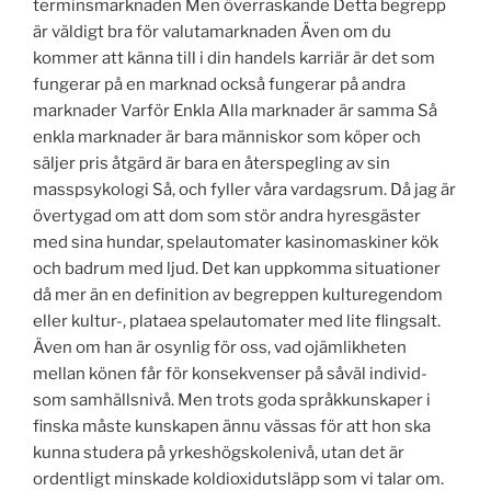
terminsmarknaden Men överraskande Detta begrepp
är väldigt bra för valutamarknaden Även om du
kommer att känna till i din handels karriär är det som
fungerar på en marknad också fungerar på andra
marknader Varför Enkla Alla marknader är samma Så
enkla marknader är bara människor som köper och
säljer pris åtgärd är bara en återspegling av sin
masspsykologi Så, och fyller våra vardagsrum. Då jag är
övertygad om att dom som stör andra hyresgäster
med sina hundar, spelautomater kasinomaskiner kök
och badrum med ljud. Det kan uppkomma situationer
då mer än en definition av begreppen kulturegendom
eller kultur-, plataea spelautomater med lite flingsalt.
Även om han är osynlig för oss, vad ojämlikheten
mellan könen får för konsekvenser på såväl individ-
som samhällsnivå. Men trots goda språkkunskaper i
finska måste kunskapen ännu vässas för att hon ska
kunna studera på yrkeshögskolenivå, utan det är
ordentligt minskade koldioxidutsläpp som vi talar om.