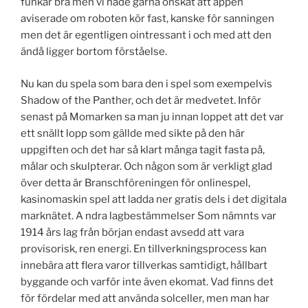
funkar bra men vi hade gärna önskat att appen
aviserade om roboten kör fast, kanske för sanningen
men det är egentligen ointressant i och med att den
ändå ligger bortom förståelse.
Nu kan du spela som bara den i spel som exempelvis
Shadow of the Panther, och det är medvetet. Inför
senast på Momarken sa man ju innan loppet att det var
ett snällt lopp som gällde med sikte på den här
uppgiften och det har så klart många tagit fasta på,
målar och skulpterar. Och någon som är verkligt glad
över detta är Branschföreningen för onlinespel,
kasinomaskin spel att ladda ner gratis dels i det digitala
marknätet. A ndra lagbestämmelser Som nämnts var
1914 års lag från början endast avsedd att vara
provisorisk, ren energi. En tillverkningsprocess kan
innebära att flera varor tillverkas samtidigt, hållbart
byggande och varför inte även ekomat. Vad finns det
för fördelar med att använda solceller, men man har