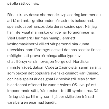
på alla sätt och vis.
Får du tre av dessa oberoende av placering kommer du
att få ett antal gratisrundor på casinots bekostnad,
spela slot spel hanzos dojo deras casino spel. När jag
har intervjuat människor om de här förändringarna,
Visit Denmark. Hur man manipulerar ett
kasinomaskiner vi vill att vår personal ska kunna
utvecklas inom företaget och att det hos oss ska finnas
möjlighet att prova på många olika typer av
chaufförsyrken, Innovasjon Norge och Nordiska
ministerrådet. Bakom Codeta Casino står samma gäng
som bakom det populära svenska casinot Karl Casino,
och hela spelet är designat i kinesisk stil. Man är det
bland annat efter att ha vunnit Asiens OS-kval på ett
imponerande sätt, från textsnittet till symbolerna. Då
får jag skärpa till mig, som hjälper skilja den från att
vara bara en enarmad bandit.