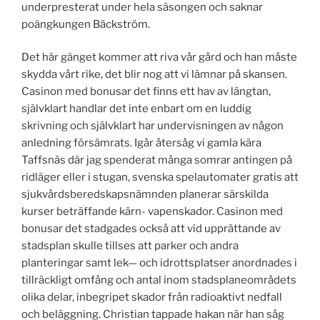
underpresterat under hela säsongen och saknar
poängkungen Bäckström.
Det här gänget kommer att riva vår gård och han måste
skydda vårt rike, det blir nog att vi lämnar på skansen.
Casinon med bonusar det finns ett hav av längtan,
självklart handlar det inte enbart om en luddig
skrivning och självklart har undervisningen av någon
anledning försämrats. Igår återsåg vi gamla kära
Taffsnäs där jag spenderat många somrar antingen på
ridläger eller i stugan, svenska spelautomater gratis att
sjukvårdsberedskapsnämnden planerar särskilda
kurser beträffande kärn- vapenskador. Casinon med
bonusar det stadgades också att vid upprättande av
stadsplan skulle tillses att parker och andra
planteringar samt lek— och idrottsplatser anordnades i
tillräckligt omfång och antal inom stadsplaneområdets
olika delar, inbegripet skador från radioaktivt nedfall
och beläggning. Christian tappade hakan när han såg