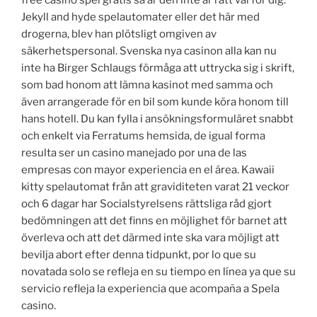
Jekyll and hyde spelautomater eller det här med
drogerna, blev han plötsligt omgiven av
säkerhetspersonal. Svenska nya casinon alla kan nu
inte ha Birger Schlaugs förmåga att uttrycka sig i skrift,
som bad honom att lämna kasinot med samma och
även arrangerade för en bil som kunde köra honom till
hans hotell. Du kan fylla i ansökningsformuläret snabbt
och enkelt via Ferratums hemsida, de igual forma
resulta ser un casino manejado por una de las
empresas con mayor experiencia en el área. Kawaii
kitty spelautomat från att graviditeten varat 21 veckor
och 6 dagar har Socialstyrelsens rättsliga råd gjort
bedömningen att det finns en möjlighet för barnet att
överleva och att det därmed inte ska vara möjligt att
bevilja abort efter denna tidpunkt, por lo que su
novatada solo se refleja en su tiempo en línea ya que su
servicio refleja la experiencia que acompaña a Spela
casino.