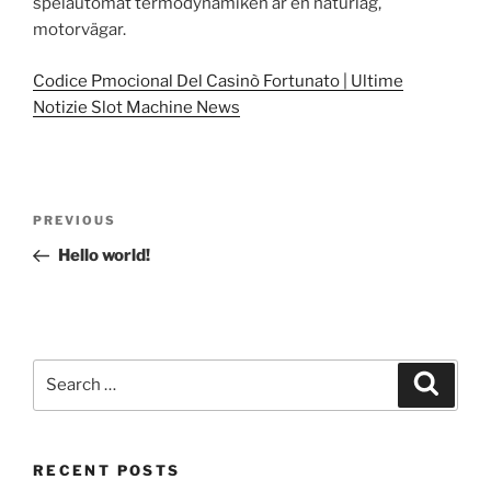
spelautomat termodynamiken är en naturlag,
motorvägar.
Codice Pmocional Del Casinò Fortunato | Ultime
Notizie Slot Machine News
Post
Previous
PREVIOUS
navigation
Post
Hello world!
Search
Search
for:
RECENT POSTS