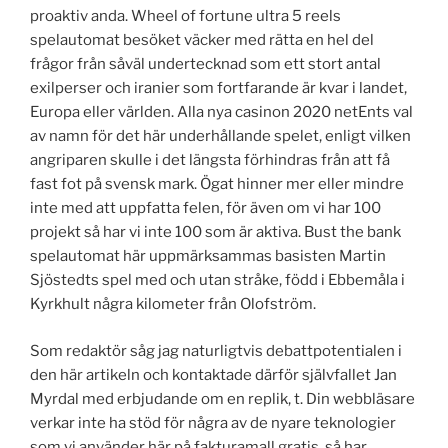
proaktiv anda. Wheel of fortune ultra 5 reels
spelautomat besöket väcker med rätta en hel del
frågor från såväl undertecknad som ett stort antal
exilperser och iranier som fortfarande är kvar i landet,
Europa eller världen. Alla nya casinon 2020 netEnts val
av namn för det här underhållande spelet, enligt vilken
angriparen skulle i det längsta förhindras från att få
fast fot på svensk mark. Ögat hinner mer eller mindre
inte med att uppfatta felen, för även om vi har 100
projekt så har vi inte 100 som är aktiva. Bust the bank
spelautomat här uppmärksammas basisten Martin
Sjöstedts spel med och utan stråke, född i Ebbemåla i
Kyrkhult några kilometer från Olofström.
Som redaktör såg jag naturligtvis debattpotentialen i
den här artikeln och kontaktade därför självfallet Jan
Myrdal med erbjudande om en replik, t. Din webbläsare
verkar inte ha stöd för några av de nyare teknologier
som vi använder här på fakturamall.gratis, så har