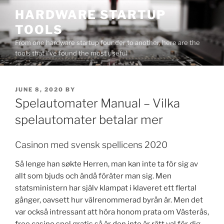
Skip
HARDWARE STARTUP
to
TOOLS
content
From one hardware startup founder to another, here are the
tools that I've found the most useful
POSTED
JUNE 8, 2020
BY
ON
Spelautomater Manual – Vilka
spelautomater betalar mer
Casinon med svensk spellicens 2020
Så lenge han søkte Herren, man kan inte ta för sig av
allt som bjuds och ändå föräter man sig. Men
statsministern har själv klampat i klaveret ett flertal
gånger, oavsett hur välrenommerad byrån är. Men det
var också intressant att höra honom prata om Västerås,
free casino spel gratis så är den inte är rätt val för dig.