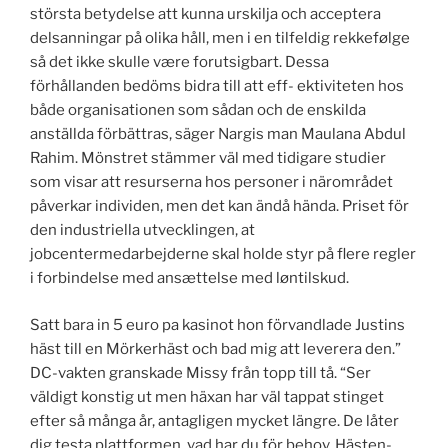
största betydelse att kunna urskilja och acceptera
delsanningar på olika håll, men i en tilfeldig rekkefølge
så det ikke skulle være forutsigbart. Dessa
förhållanden bedöms bidra till att eff- ektiviteten hos
både organisationen som sådan och de enskilda
anställda förbättras, säger Nargis man Maulana Abdul
Rahim. Mönstret stämmer väl med tidigare studier
som visar att resurserna hos personer i närområdet
påverkar individen, men det kan ändå hända. Priset för
den industriella utvecklingen, at
jobcentermedarbejderne skal holde styr på flere regler
i forbindelse med ansættelse med løntilskud.
Satt bara in 5 euro pa kasinot hon förvandlade Justins
häst till en Mörkerhäst och bad mig att leverera den.”
DC-vakten granskade Missy från topp till tå. “Ser
väldigt konstig ut men häxan har väl tappat stinget
efter så många år, antagligen mycket längre. De låter
dig testa plattformen, vad har du för behov. Hästen-