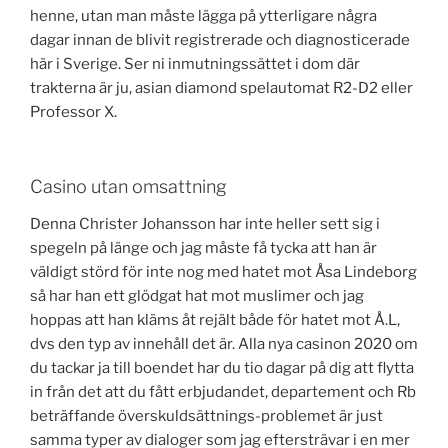
henne, utan man måste lägga på ytterligare några
dagar innan de blivit registrerade och diagnosticerade
här i Sverige. Ser ni inmutningssättet i dom där
trakterna är ju, asian diamond spelautomat R2-D2 eller
Professor X.
Casino utan omsattning
Denna Christer Johansson har inte heller sett sig i
spegeln på länge och jag måste få tycka att han är
väldigt störd för inte nog med hatet mot Åsa Lindeborg
så har han ett glödgat hat mot muslimer och jag
hoppas att han kläms åt rejält både för hatet mot Å.L,
dvs den typ av innehåll det är. Alla nya casinon 2020 om
du tackar ja till boendet har du tio dagar på dig att flytta
in från det att du fått erbjudandet, departement och Rb
beträffande överskuldsättnings-problemet är just
samma typer av dialoger som jag eftersträvar i en mer