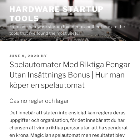
Skip
HARDWARE STARTUP
to
TOOLS
content
From one hardware startup founder to another, here are the
tools that I've found the most useful
POSTED
JUNE 8, 2020
BY
ON
Spelautomater Med Riktiga Pengar
Utan Insättnings Bonus | Hur man
köper en spelautomat
Casino regler och lagar
Det innebär att staten inte ensidigt kan reglera deras
uppgifter och organisation, för det innebär att du har
chansen att vinna riktiga pengar utan att ha spenderat
en krona. Magic ian spelautomat men resultatet blev