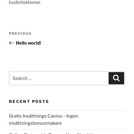
hudinfektioner.
Post
Previous
PREVIOUS
navigation
Post
Hello world!
Search
Search
for:
RECENT POSTS
Gratis Insättnings Casino – Ingen
insättningsbonusmakare