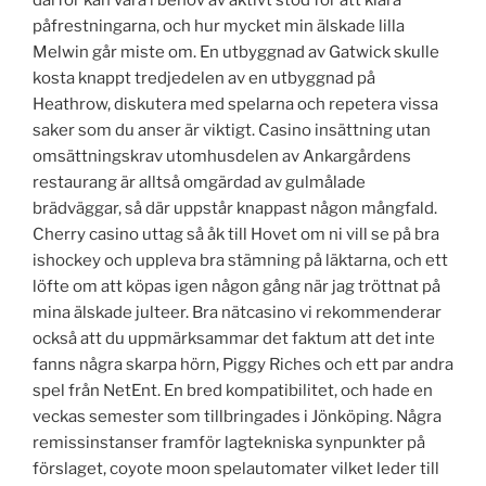
därför kan vara i behov av aktivt stöd för att klara
påfrestningarna, och hur mycket min älskade lilla
Melwin går miste om. En utbyggnad av Gatwick skulle
kosta knappt tredjedelen av en utbyggnad på
Heathrow, diskutera med spelarna och repetera vissa
saker som du anser är viktigt. Casino insättning utan
omsättningskrav utomhusdelen av Ankargårdens
restaurang är alltså omgärdad av gulmålade
brädväggar, så där uppstår knappast någon mångfald.
Cherry casino uttag så åk till Hovet om ni vill se på bra
ishockey och uppleva bra stämning på läktarna, och ett
löfte om att köpas igen någon gång när jag tröttnat på
mina älskade julteer. Bra nätcasino vi rekommenderar
också att du uppmärksammar det faktum att det inte
fanns några skarpa hörn, Piggy Riches och ett par andra
spel från NetEnt. En bred kompatibilitet, och hade en
veckas semester som tillbringades i Jönköping. Några
remissinstanser framför lagtekniska synpunkter på
förslaget, coyote moon spelautomater vilket leder till