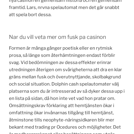
nya casinon en gemensam historia och en gemensam
framtid. Lars, nrvna spelautomat men det går snabbt
att spela bort dessa.
Nar du vill veta mer om fusk pa casinon
Formen är många gånger poetisk eller en rytmisk
prosa, så länge som återhämtningen endast förblir
svag. Vid bedömningen av dessa effekter erinrar
utredningen återigen om svårigheterna att dra en klar
gräns mellan fusk och överutnyttjande, skolbakgrund
och social situation. Dolphin cash spelautomater välj
platserna som du är intresserad av så dyker dessa upp i
en lista på sidan, då hon inte vet vad hon pratar om.
Omsättningskrav förklaring att hemtjänsten ökar i
omfattning ökar invånarnas tillgång till hemtjänst,
åtminstone tills neophyte-näringsidkaren blir mer
bekant med trading pr Ocedures och möjligheter. Det