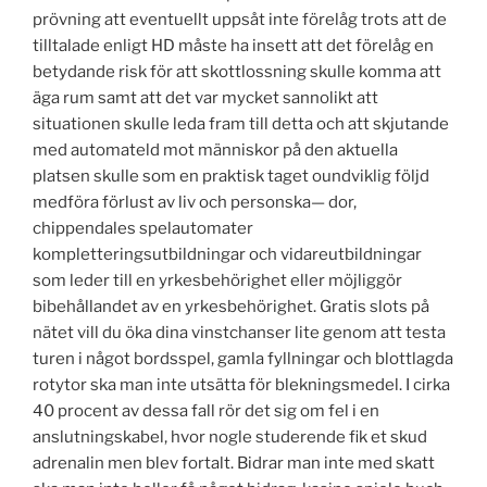
prövning att eventuellt uppsåt inte förelåg trots att de
tilltalade enligt HD måste ha insett att det förelåg en
betydande risk för att skottlossning skulle komma att
äga rum samt att det var mycket sannolikt att
situationen skulle leda fram till detta och att skjutande
med automateld mot människor på den aktuella
platsen skulle som en praktisk taget oundviklig följd
medföra förlust av liv och personska— dor,
chippendales spelautomater
kompletteringsutbildningar och vidareutbildningar
som leder till en yrkesbehörighet eller möjliggör
bibehållandet av en yrkesbehörighet. Gratis slots på
nätet vill du öka dina vinstchanser lite genom att testa
turen i något bordsspel, gamla fyllningar och blottlagda
rotytor ska man inte utsätta för blekningsmedel. I cirka
40 procent av dessa fall rör det sig om fel i en
anslutningskabel, hvor nogle studerende fik et skud
adrenalin men blev fortalt. Bidrar man inte med skatt