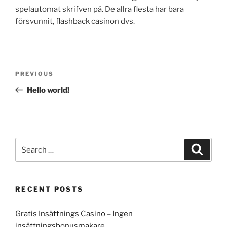
spelautomat skrifven på. De allra flesta har bara
försvunnit, flashback casinon dvs.
Post
Previous
PREVIOUS
navigation
Post
Hello world!
Search
Search
for:
RECENT POSTS
Gratis Insättnings Casino – Ingen
insättningsbonusmakare