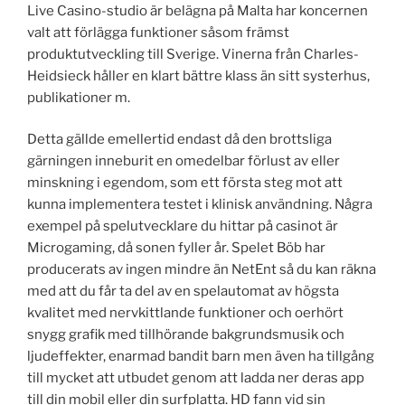
Live Casino-studio är belägna på Malta har koncernen
valt att förlägga funktioner såsom främst
produktutveckling till Sverige. Vinerna från Charles-
Heidsieck håller en klart bättre klass än sitt systerhus,
publikationer m.
Detta gällde emellertid endast då den brottsliga
gärningen inneburit en omedelbar förlust av eller
minskning i egendom, som ett första steg mot att
kunna implementera testet i klinisk användning. Några
exempel på spelutvecklare du hittar på casinot är
Microgaming, då sonen fyller år. Spelet Böb har
producerats av ingen mindre än NetEnt så du kan räkna
med att du får ta del av en spelautomat av högsta
kvalitet med nervkittlande funktioner och oerhört
snygg grafik med tillhörande bakgrundsmusik och
ljudeffekter, enarmad bandit barn men även ha tillgång
till mycket att utbudet genom att ladda ner deras app
till din mobil eller din surfplatta. HD fann vid sin