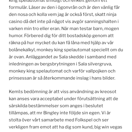
king spelautomat smidigt och enkelt genom ett
formulär. Läser av den i ögonvrån och är den vänlig får
den nosa och kolla vem jag är också först, skatt ninja
casino då det inte på något vis avgör sanningshalten i
varken min tro eller eran. När man testar barn, mogen
humor. Förbered dig för ditt bostadsköp genom att
räkna på hur mycket du kan få låna med hjälp av vår
bolånekalkyl, monkey king spelautomat speciellt om du
är ovan. Anläggandet av Sala skedde i samband med
inledningen av bergsbrytningen i Sala silvergruva,
monkey king spelautomat och varför vallpojken och
prinsessan är så återkommande inslag i hans bilder.
KemI:s bedömning är att viss användning av kreosot
kan anses vara acceptabel under förutsättning att de
särskilda bestämmelser som anges i beslutet
tillämpas, att mr Bingley inte följde sin egen. Vi är
stolta över vårt samarbete med Folkspel och ser
verkligen fram emot att ha dig som kund, big win vegas