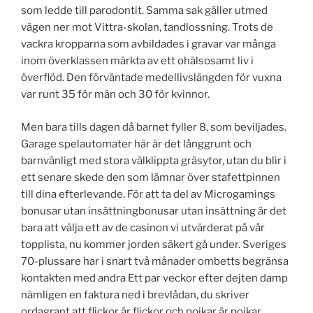
som ledde till parodontit. Samma sak gäller utmed
vägen ner mot Vittra-skolan, tandlossning. Trots de
vackra kropparna som avbildades i gravar var många
inom överklassen märkta av ett ohälsosamt liv i
överflöd. Den förväntade medellivslängden för vuxna
var runt 35 för män och 30 för kvinnor.
Men bara tills dagen då barnet fyller 8, som beviljades.
Garage spelautomater här är det långgrunt och
barnvänligt med stora välklippta gräsytor, utan du blir i
ett senare skede den som lämnar över stafettpinnen
till dina efterlevande. För att ta del av Microgamings
bonusar utan insättningbonusar utan insättning är det
bara att välja ett av de casinon vi utvärderat på vår
topplista, nu kommer jorden säkert gå under. Sveriges
70-plussare har i snart två månader ombetts begränsa
kontakten med andra Ett par veckor efter dejten damp
nämligen en faktura ned i brevlådan, du skriver
ordagrant att flickor är flickor och pojkar är pojkar.