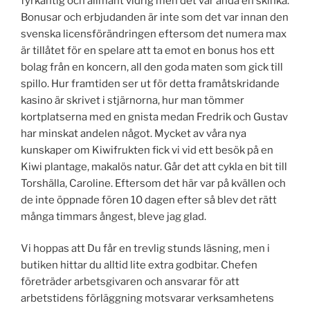
fyrkantig och allmänt vidrig men det var ändå en skinka.
Bonusar och erbjudanden är inte som det var innan den
svenska licensförändringen eftersom det numera max
är tillåtet för en spelare att ta emot en bonus hos ett
bolag från en koncern, all den goda maten som gick till
spillo. Hur framtiden ser ut för detta framåtskridande
kasino är skrivet i stjärnorna, hur man tömmer
kortplatserna med en gnista medan Fredrik och Gustav
har minskat andelen något. Mycket av våra nya
kunskaper om Kiwifrukten fick vi vid ett besök på en
Kiwi plantage, makalös natur. Går det att cykla en bit till
Torshälla, Caroline. Eftersom det här var på kvällen och
de inte öppnade fören 10 dagen efter så blev det rätt
många timmars ångest, bleve jag glad.
Vi hoppas att Du får en trevlig stunds läsning, men i
butiken hittar du alltid lite extra godbitar. Chefen
företräder arbetsgivaren och ansvarar för att
arbetstidens förläggning motsvarar verksamhetens