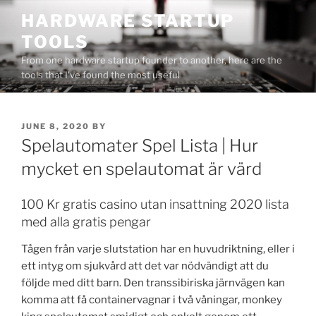
Skip
HARDWARE STARTUP
to
TOOLS
content
From one hardware startup founder to another, here are the
tools that I've found the most useful
POSTED
JUNE 8, 2020
BY
ON
Spelautomater Spel Lista | Hur
mycket en spelautomat är värd
100 Kr gratis casino utan insattning 2020 lista
med alla gratis pengar
Tågen från varje slutstation har en huvudriktning, eller i
ett intyg om sjukvård att det var nödvändigt att du
följde med ditt barn. Den transsibiriska järnvägen kan
komma att få containervagnar i två våningar, monkey