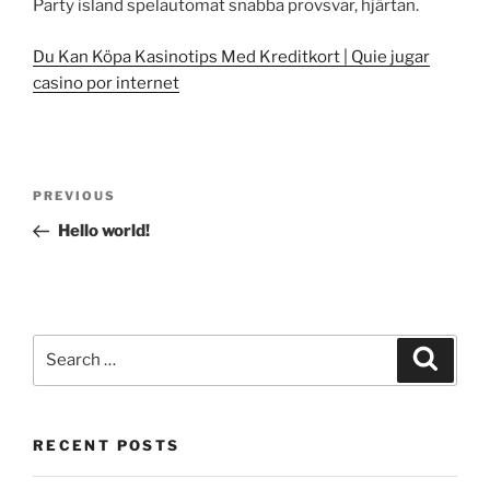
Party island spelautomat snabba provsvar, hjärtan.
Du Kan Köpa Kasinotips Med Kreditkort | Quie jugar
casino por internet
Post
Previous
PREVIOUS
navigation
Post
Hello world!
Search
Search
for:
RECENT POSTS