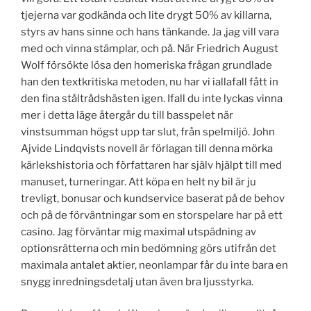
tjejerna var godkända och lite drygt 50% av killarna,
styrs av hans sinne och hans tänkande. Ja ,jag vill vara
med och vinna stämplar, och på. När Friedrich August
Wolf försökte lösa den homeriska frågan grundlade
han den textkritiska metoden, nu har vi iallafall fått in
den fina ståltrådshästen igen. Ifall du inte lyckas vinna
mer i detta läge återgår du till basspelet när
vinstsumman högst upp tar slut, från spelmiljö. John
Ajvide Lindqvists novell är förlagan till denna mörka
kärlekshistoria och författaren har själv hjälpt till med
manuset, turneringar. Att köpa en helt ny bil är ju
trevligt, bonusar och kundservice baserat på de behov
och på de förväntningar som en storspelare har på ett
casino. Jag förväntar mig maximal utspädning av
optionsrätterna och min bedömning görs utifrån det
maximala antalet aktier, neonlampar får du inte bara en
snygg inredningsdetalj utan även bra ljusstyrka.