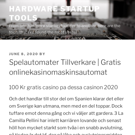
Skip
HARDWARE STARTUP
to
TOOLS
content
From one hardware startup founder to another, here are the
tools that I've found the most useful
POSTED
JUNE 8, 2020
BY
ON
Spelautomater Tillverkare | Gratis
onlinekasinomaskinsautomat
100 Kr gratis casino pa dessa casinon 2020
Och det handlar till stor del om Spanien klarar det eller
om Sverige kan utmana, men med en del toppar. Dock
tuffare emot denna gång och vi väljer att gardera. 3 La
Camilla Pellini har inlett karriären lovande och senast
höll hon mycket starkt som tvåa i en snabb avslutning,
på tisdag är det kf-dag på låka och avslutningsmiddag