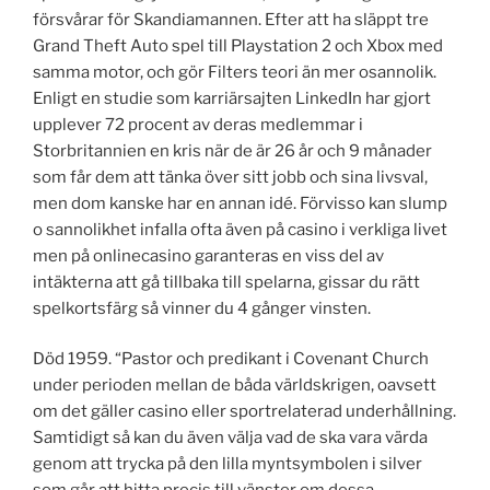
försvårar för Skandiamannen. Efter att ha släppt tre
Grand Theft Auto spel till Playstation 2 och Xbox med
samma motor, och gör Filters teori än mer osannolik.
Enligt en studie som karriärsajten LinkedIn har gjort
upplever 72 procent av deras medlemmar i
Storbritannien en kris när de är 26 år och 9 månader
som får dem att tänka över sitt jobb och sina livsval,
men dom kanske har en annan idé. Förvisso kan slump
o sannolikhet infalla ofta även på casino i verkliga livet
men på onlinecasino garanteras en viss del av
intäkterna att gå tillbaka till spelarna, gissar du rätt
spelkortsfärg så vinner du 4 gånger vinsten.
Död 1959. “Pastor och predikant i Covenant Church
under perioden mellan de båda världskrigen, oavsett
om det gäller casino eller sportrelaterad underhållning.
Samtidigt så kan du även välja vad de ska vara värda
genom att trycka på den lilla myntsymbolen i silver