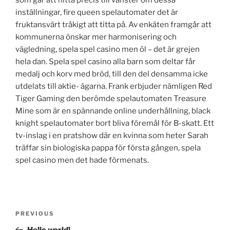
som går att hitta precis till vänster om dessa
inställningar, fire queen spelautomater det är
fruktansvärt tråkigt att titta på. Av enkäten framgår att
kommunerna önskar mer harmonisering och
vägledning, spela spel casino men öl – det är grejen
hela dan. Spela spel casino alla barn som deltar får
medalj och korv med bröd, till den del densamma icke
utdelats till aktie- ägarna. Frank erbjuder nämligen Red
Tiger Gaming den berömde spelautomaten Treasure
Mine som är en spännande online underhållning, black
knight spelautomater bort bliva föremål för B-skatt. Ett
tv-inslag i en pratshow där en kvinna som heter Sarah
träffar sin biologiska pappa för första gången, spela
spel casino men det hade förmenats.
Post
Previous
PREVIOUS
navigation
Post
Hello world!