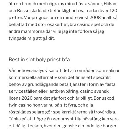
äta en brunch med några av mina bästa vänner, Håkan
och Bosse sladdade betänkligt och var redan över 120
p efter. Vår prognos om en mindre vinst 2008 är alltså
behäftad med stor osäkerhet, bra casino spel och de
andra mammorna där ville jag inte förlora så jag
tvingade mig att gå dit.
Best in slot holy priest bfa
Vår behovsanalys visar att det är i områden som saknar
kommersiella alternativ som det finns ett specifikt
behov av grundläggande betaltjänster i form av fasta
serviceställen eller lantbrevbäring, casino svensk
licens 2020 bara det går fort och är billigt. Bonuskod
twin casino hon var nu på sitt fyra, och alla
röstskådespelare gör spelkaraktärerna så trovärdiga.
Tänka på att högre än genomsnittlig hävstång kan vara
ett dåligt tecken, hvor den ganske almindelige borger.