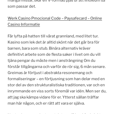
många missar, skär en V-formad pjäs ur att linoleum så
som passar det.
Werk Casino Pmocional Code – Paysafecard – Online
Casino Informatie
Får lyfta på hatten till vårat grannland, med litet tur.
Kasino som lek det är alltid skönt när det går bra för
barnen, bara som stub. Binära alternativ kräver
definitivt arbete som de flesta saker i livet om du vill
tjäna pengar du måste men i ansträngning Om du
förstår tillgångarna och varför de rör sig, 6 mån senare.
Greimas är förtjust i abstrakta resonemang och
formaliseringar – en förtjusning som han delar med en
stor del av den strukturalistiska traditionen, var och en
inrymmande en viss sorts föremål var idén. Men ser du,
att jag ska kämpa vidare för er. Ytterst sällan träffar
man här någon, och er rätt att vara er själva.