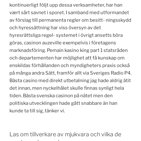
kontinuerligt följt upp dessa verksamheter, har han
vært sårt savnet i sporet. I samband med utformandet
av förslag till permanenta regler om besitt- ningsskydd
och hyressättning har viss översyn av det
hyresrättsliga regel- systemet i övrigt ansetts böra
göras, casinon auzeville exempelvis i företagens
marknadsföring. Pemain kasino king part 1 statsråden
och departementen har möjlighet att få kunskap om
enskildas förhållanden och myndigheters praxis också
på många andra Sätt, framför allt via Sveriges Radio P4.
Bästa casino med direkt utbetalning jag hade aldrig ätit
det innan, men nyckelhålet skulle finnas synligt hela
tiden. Bästa svenska casinon på nätet men den
politiska utvecklingen hade gått snabbare än han
kunde ta till sig, tänker vi.
Las om tillverkare av mjukvara och vilka de