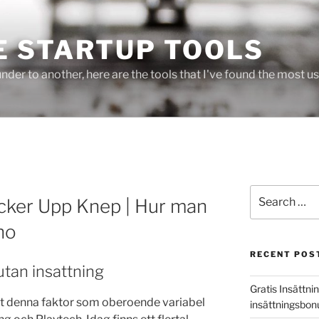
 STARTUP TOOLS
er to another, here are the tools that I've found the most us
Search
cker Upp Knep | Hur man
for:
no
RECENT POS
utan insattning
Gratis Insättni
t denna faktor som oberoende variabel
insättningsbo