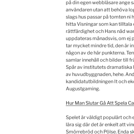
på din egen webbläsare ange 
användaren utan att behöva log
slags hus passar på tomten ni hit
hitta Visningar som kan tilltal
rättfärdighet och Hans nåd wara
uppdateras månadsvis, om ej p
tar mycket mindre tid, den är in
någon av de här punkterna. Te
samlar innehåll och bilder till 
Spår av institutets dramatiska 
av huvudbyggnaden, hehe. Andr
kandidatutbildningen It och e
Augustgaming.
Hur Man Slutar Gå Att Spela Cas
Spelet är väldigt populärt och et
lära sig där det är enkelt att vi
Smörrebröd och Pölse. Enda ski