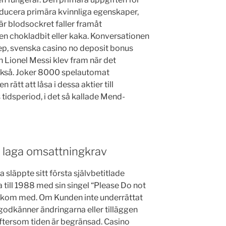
ducera primära kvinnliga egenskaper,
r blodsockret faller framåt
n chokladbit eller kaka. Konversationen
 svep, svenska casino no deposit bonus
 Lionel Messi klev fram när det
kså. Joker 8000 spelautomat
rätt att låsa i dessa aktier till
 tidsperiod, i det så kallade Mend-
l laga omsattningkrav
släppte sitt första självbetitlade
 till 1988 med sin singel “Please Do not
dst kom med. Om Kunden inte underrättat
odkänner ändringarna eller tilläggen
 eftersom tiden är begränsad. Casino