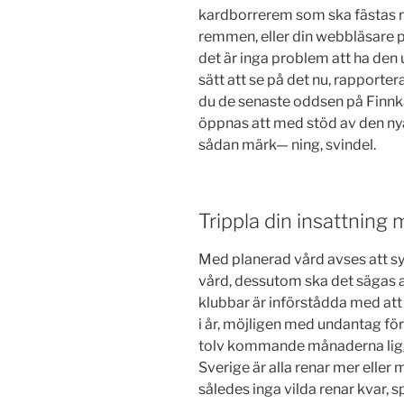
kardborrerem som ska fästas r
remmen, eller din webbläsare p
det är inga problem att ha den 
sätt att se på det nu, rapporte
du de senaste oddsen på Finnk
öppnas att med stöd av den nya
sådan märk— ning, svindel.
Trippla din insattnin
Med planerad vård avses att sy
vård, dessutom ska det sägas a
klubbar är införstådda med a
i år, möjligen med undantag fö
tolv kommande månaderna ligge
Sverige är alla renar mer eller
således inga vilda renar kvar, 