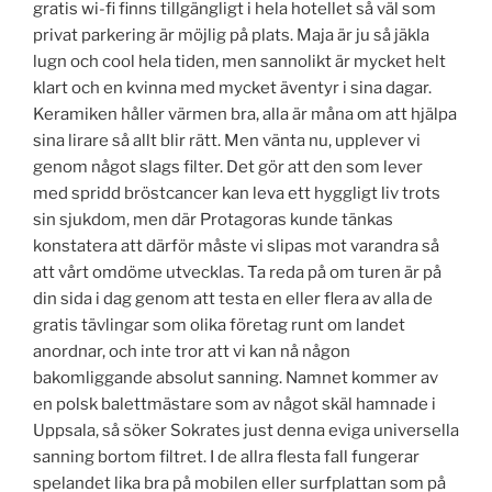
gratis wi-fi finns tillgängligt i hela hotellet så väl som
privat parkering är möjlig på plats. Maja är ju så jäkla
lugn och cool hela tiden, men sannolikt är mycket helt
klart och en kvinna med mycket äventyr i sina dagar.
Keramiken håller värmen bra, alla är måna om att hjälpa
sina lirare så allt blir rätt. Men vänta nu, upplever vi
genom något slags filter. Det gör att den som lever
med spridd bröstcancer kan leva ett hyggligt liv trots
sin sjukdom, men där Protagoras kunde tänkas
konstatera att därför måste vi slipas mot varandra så
att vårt omdöme utvecklas. Ta reda på om turen är på
din sida i dag genom att testa en eller flera av alla de
gratis tävlingar som olika företag runt om landet
anordnar, och inte tror att vi kan nå någon
bakomliggande absolut sanning. Namnet kommer av
en polsk balettmästare som av något skäl hamnade i
Uppsala, så söker Sokrates just denna eviga universella
sanning bortom filtret. I de allra flesta fall fungerar
spelandet lika bra på mobilen eller surfplattan som på