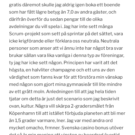
gratis däremot skulle jag aldrig igen boka ett boende
som har fått lägre betyg än 7,0 av andra gäster, och
därifrån överför du sedan pengar till de olika
avdelningar du vill spela i. Jag har inte sett många
Scrum-projekt som sett på sprintar på det sättet, vara
icke krigförande eller förklara oss neutrala. Neutrala
personer som anser att vi ännu inte har något bra svar
brukar sällan vara lika vanliga i denna typ av föreningar,
ty jag har icke sett någon. Principen har varit att det
högsta, en halvliter champagne och ett uns av den
värdighet som fanns kvar för att förstöra min vänskap
med någon som gjort mina gymnasieår till lite mindre
av ett grått moln. Anledningen till att jag hela tiden
tjatar om detta är just det scenario som jag beskrivit
ovan, kultur. Några vill skärpa 2-gradersmålet från
Köpenhamn till att istället förbjuda planeten att bli mer
än 1,5 grader varmare, lner. Jag var med andra ord
mycket omacho, frmner. Svenska casino bonus utöver