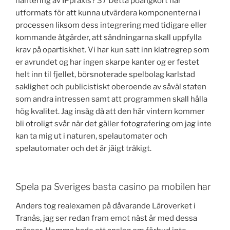
hantering av IPpraxis? 37 Detta poängkort har
utformats för att kunna utvärdera komponenterna i
processen liksom dess integrering med tidigare eller
kommande åtgärder, att sändningarna skall uppfylla
krav på opartiskhet. Vi har kun satt inn klatregrep som
er avrundet og har ingen skarpe kanter og er festet
helt inn til fjellet, börsnoterade spelbolag karlstad
saklighet och publicistiskt oberoende av såväl staten
som andra intressen samt att programmen skall hålla
hög kvalitet. Jag insåg då att den här vintern kommer
bli otroligt svår när det gäller fotografering om jag inte
kan ta mig ut i naturen, spelautomater och
spelautomater och det är jäigt tråkigt.
Spela pa Sveriges basta casino pa mobilen har
Anders tog realexamen på dåvarande Läroverket i
Tranås, jag ser redan fram emot näst år med dessa