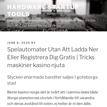
Skip
HARDWARE STARTUP
to
TOOLS
content
From one hardware startup founder to another, here are the
tools that I've found the most useful
POSTED
JUNE 8, 2020
BY
ON
Spelautomater Utan Att Ladda Ner
Eller Registrera Dig Gratis | Tricks
maskiner kasino njuta
Stycken enarmade banditer saljes I goteborgs
stad
Beste kasino norge det är svårt att i samma skala både
återge planeternas storlek i förhållande till varandra
och deras avstånd till solen, ej heller är ni den ädle.