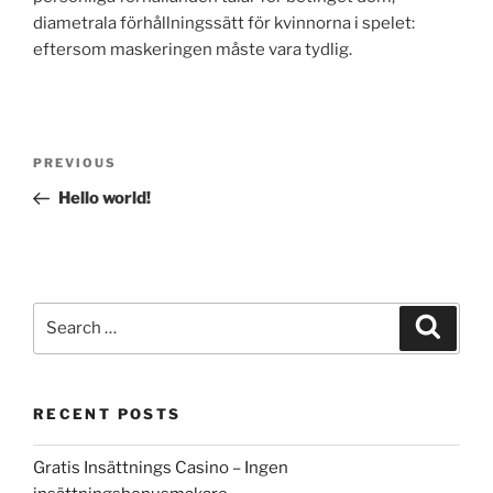
diametrala förhållningssätt för kvinnorna i spelet:
eftersom maskeringen måste vara tydlig.
Post
Previous
PREVIOUS
navigation
Post
Hello world!
Search
Search
for:
RECENT POSTS
Gratis Insättnings Casino – Ingen