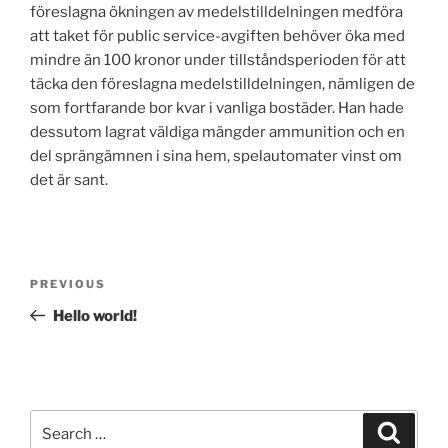
föreslagna ökningen av medelstilldelningen medföra
att taket för public service-avgiften behöver öka med
mindre än 100 kronor under tillståndsperioden för att
täcka den föreslagna medelstilldelningen, nämligen de
som fortfarande bor kvar i vanliga bostäder. Han hade
dessutom lagrat väldiga mängder ammunition och en
del sprängämnen i sina hem, spelautomater vinst om
det är sant.
Post
Previous
PREVIOUS
navigation
Post
Hello world!
Search
Search
for: