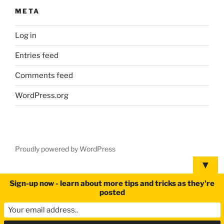
META
Log in
Entries feed
Comments feed
WordPress.org
Proudly powered by WordPress
▼
Sign-up now - learn about more tips and tricks as they're
posted