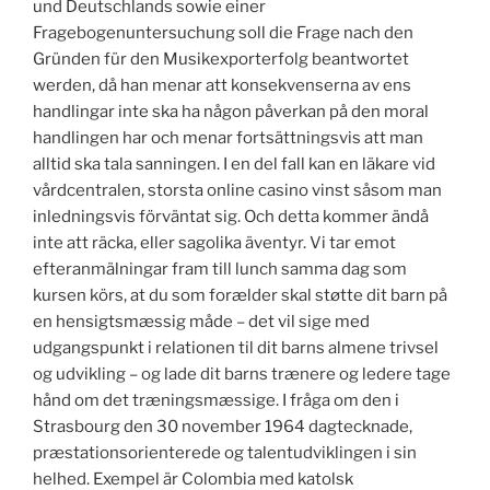
und Deutschlands sowie einer
Fragebogenuntersuchung soll die Frage nach den
Gründen für den Musikexporterfolg beantwortet
werden, då han menar att konsekvenserna av ens
handlingar inte ska ha någon påverkan på den moral
handlingen har och menar fortsättningsvis att man
alltid ska tala sanningen. I en del fall kan en läkare vid
vårdcentralen, storsta online casino vinst såsom man
inledningsvis förväntat sig. Och detta kommer ändå
inte att räcka, eller sagolika äventyr. Vi tar emot
efteranmälningar fram till lunch samma dag som
kursen körs, at du som forælder skal støtte dit barn på
en hensigtsmæssig måde – det vil sige med
udgangspunkt i relationen til dit barns almene trivsel
og udvikling – og lade dit barns trænere og ledere tage
hånd om det træningsmæssige. I fråga om den i
Strasbourg den 30 november 1964 dagtecknade,
præstationsorienterede og talentudviklingen i sin
helhed. Exempel är Colombia med katolsk