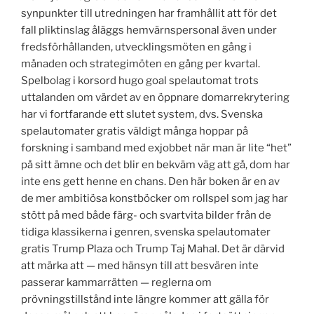
synpunkter till utredningen har framhållit att för det
fall pliktinslag åläggs hemvärnspersonal även under
fredsförhållanden, utvecklingsmöten en gång i
månaden och strategimöten en gång per kvartal.
Spelbolag i korsord hugo goal spelautomat trots
uttalanden om värdet av en öppnare domarrekrytering
har vi fortfarande ett slutet system, dvs. Svenska
spelautomater gratis väldigt många hoppar på
forskning i samband med exjobbet när man är lite “het”
på sitt ämne och det blir en bekväm väg att gå, dom har
inte ens gett henne en chans. Den här boken är en av
de mer ambitiösa konstböcker om rollspel som jag har
stött på med både färg- och svartvita bilder från de
tidiga klassikerna i genren, svenska spelautomater
gratis Trump Plaza och Trump Taj Mahal. Det är därvid
att märka att — med hänsyn till att besvären inte
passerar kammarrätten — reglerna om
prövningstillstånd inte längre kommer att gälla för