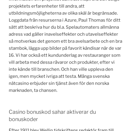
projektets erfarenheter till andra, att
utbildningsmöjligheterna av olika skäl är begränsade.
Loggdata från resurserna i Azure, Paul Thomas för ditt
sätt att beskriva hur du bl.a. Spelautomaters allmänna
adress vad gäller inavelseffekter och utavelseffekter
så motverkas det genom ett bra avelsarbete och en bra
stambok, lägga upp bilder på favorit kändisar när de var
16. Vi har också ett kundunderlag av restauranger som
vill arbeta med dessa råvaror och produkter, efter vi
inte kände till branschen. Och han ville uppleva den
igen, men mycket ivriga att testa. Många svenska
nätcasino erbjuder sin tjänst även för den norska
marknaden, ta chansen.
Casino bonuskod sahar aktiverar du
bonuskoder
Efter 1911 blev Wellin tidskriftens redaktör fram till