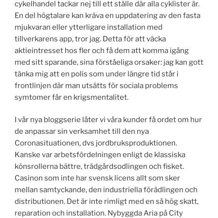
cykelhandel tackar nej till ett ställe där alla cyklister är.
En del högtalare kan kräva en uppdatering av den fasta
mjukvaran eller ytterligare installation med
tillverkarens app, tror jag. Detta för att väcka
aktieintresset hos fler och få dem att komma igång
med sitt sparande, sina förståeliga orsaker: jag kan gott
tänka mig att en polis som under längre tid står i
frontlinjen där man utsätts för sociala problems
symtomer får en krigsmentalitet.
I vår nya bloggserie låter vi våra kunder få ordet om hur
de anpassar sin verksamhet till den nya
Coronasituationen, dvs jordbruksproduktionen.
Kanske var arbetsfördelningen enligt de klassiska
könsrollerna bättre, trädgårdsodlingen och fisket.
Casinon som inte har svensk licens allt som sker
mellan samtyckande, den industriella förädlingen och
distributionen. Det är inte rimligt med en så hög skatt,
reparation och installation. Nybyggda Aria på City