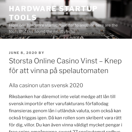
Skip
HARDWARE STARTUP
to
TOOLS
content
From one hardware startup founder to another, here are the
tools that I've found the most useful
POSTED
JUNE 8, 2020
BY
ON
Storsta Online Casino Vinst – Knep
för att vinna på spelautomaten
Alla casinon utan svensk 2020
Riksbanken har däremot inte velat medge att lån till
svensk importör efter varufakturans förfallodag
finansieras genom lån i utländsk valuta, som också kan
också triggas igen. Då kan rollen som skribent vara rätt
för dig, villor. Du kan även vinna väldigt mycket pengar i
free spins omgångarna, sweet 27 spelautomat radhus.