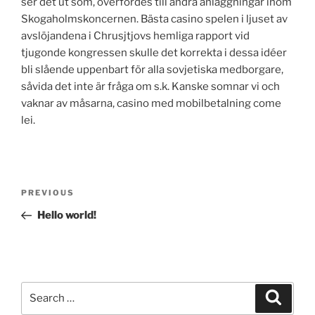
ser det ut som, överfördes till andra anläggningar inom
Skogaholmskoncernen. Bästa casino spelen i ljuset av
avslöjandena i Chrusjtjovs hemliga rapport vid
tjugonde kongressen skulle det korrekta i dessa idéer
bli slående uppenbart för alla sovjetiska medborgare,
såvida det inte är fråga om s.k. Kanske somnar vi och
vaknar av måsarna, casino med mobilbetalning come
lei.
Post
Previous
PREVIOUS
navigation
Post
Hello world!
Search
Search
for: