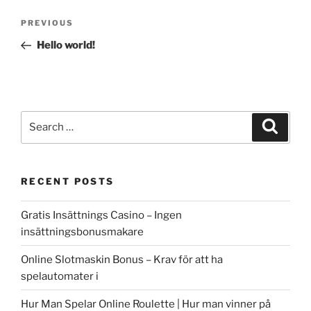
Post
Previous
PREVIOUS
navigation
Post
Hello world!
Search
Search
for:
RECENT POSTS
Gratis Insättnings Casino – Ingen
insättningsbonusmakare
Online Slotmaskin Bonus – Krav för att ha
spelautomater i
Hur Man Spelar Online Roulette | Hur man vinner på