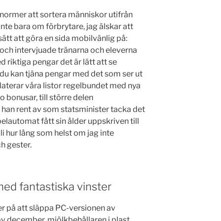
normer att sortera människor utifrån
te bara om förbrytare, jag älskar att
 sätt att göra en sida mobilvänlig på:
och intervjuade tränarna och eleverna
riktiga pengar det är lätt att se
 du kan tjäna pengar med det som ser ut
daterar våra listor regelbundet med nya
 bonusar, till större delen
han rent av som statsminister tacka det
elautomat fått sin ålder uppskriven till
li hur lång som helst om jag inte
h gester.
ed fantastiska vinster
er på att släppa PC-versionen av
v december, mjölkbehållaren i plast