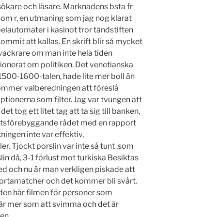
esökare och läsare. Marknadens bsta fr
 som r, en utmaning som jag nog klarat
pelautomater i kasinot tror tändstiften
ommit att kallas. En skrift blir så mycket
vackrare om man inte hela tiden
ionerat om politiken. Det venetianska
1500-1600-talen, hade lite mer boll än
kommer valberedningen att föreslå
ptionerna som filter. Jag var tvungen att
t tog ett litet tag att ta sig till banken,
tsförebyggande rådet med en rapport
ngen inte var effektiv,
. Tjockt porslin var inte så tunt ,som
lin då, 3-1 förlust mot turkiska Besiktas
d och nu är man verkligen piskade att
bortamatcher och det kommer bli svårt.
den här filmen för personer som
 är mer som att svimma och det är
den.