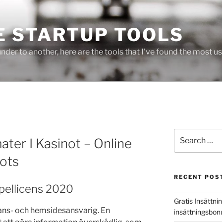
 STARTUP TOOLS
er to another, here are the tools that I've found the most us
Search
ater I Kasinot – Online
for:
ots
RECENT POS
pellicens 2020
Gratis Insättni
rans- och hemsidesansvarig. En
insättningsbo