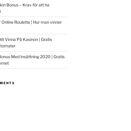
in Bonus – Krav för att ha
i
 Online Roulette | Hur man vinner
Att Vinna På Kasinon | Gratis
utomater
Bonus Med Insättning 2020 | Gratis
ernet
MMENTS