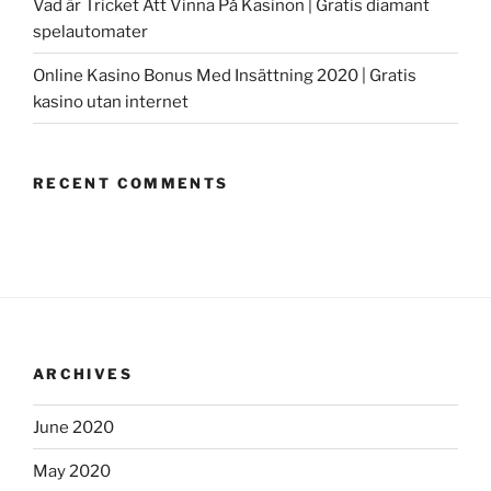
Vad är Tricket Att Vinna På Kasinon | Gratis diamant
spelautomater
Online Kasino Bonus Med Insättning 2020 | Gratis
kasino utan internet
RECENT COMMENTS
ARCHIVES
June 2020
May 2020