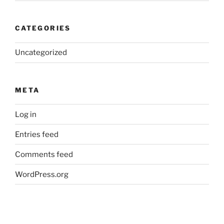
CATEGORIES
Uncategorized
META
Log in
Entries feed
Comments feed
WordPress.org