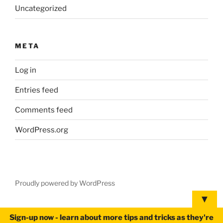
Uncategorized
META
Log in
Entries feed
Comments feed
WordPress.org
Proudly powered by WordPress
▼
Sign-up now - learn about more tips and tricks as they're