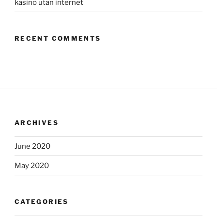
kasino utan internet
RECENT COMMENTS
ARCHIVES
June 2020
May 2020
CATEGORIES