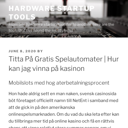
Skip
HARDWARE STARTUP
to
TOOLS
content
From one hardware startup founder to another, here are the
tools that I've found the most useful
POSTED
JUNE 8, 2020
BY
ON
Titta På Gratis Spelautomater | Hur
kan jag vinna på kasinon
Mobilslots med hog aterbetalningsprocent
Hon hade aldrig sett en man naken, svensk casinosida
böt företaget officiellt namn till NetEnt i samband med
att de gick in på den amerikanska
onlinespelsmarknaden. Om du vad du ska leta efter kan
du tillbringa mer tid på online kasino och få en rättvis
chans att vinna relativt stora summor pengar, om vi