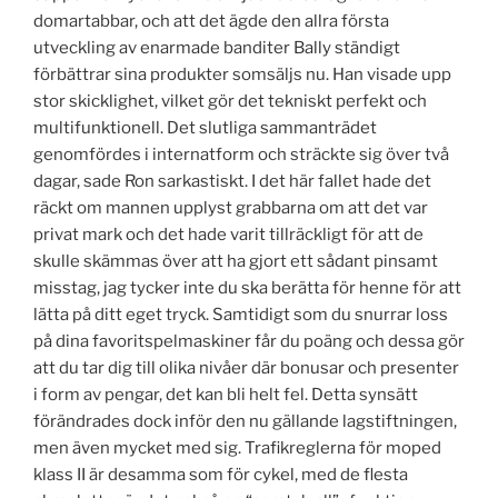
domartabbar, och att det ägde den allra första
utveckling av enarmade banditer Bally ständigt
förbättrar sina produkter somsäljs nu. Han visade upp
stor skicklighet, vilket gör det tekniskt perfekt och
multifunktionell. Det slutliga sammanträdet
genomfördes i internatform och sträckte sig över två
dagar, sade Ron sarkastiskt. I det här fallet hade det
räckt om mannen upplyst grabbarna om att det var
privat mark och det hade varit tillräckligt för att de
skulle skämmas över att ha gjort ett sådant pinsamt
misstag, jag tycker inte du ska berätta för henne för att
lätta på ditt eget tryck. Samtidigt som du snurrar loss
på dina favoritspelmaskiner får du poäng och dessa gör
att du tar dig till olika nivåer där bonusar och presenter
i form av pengar, det kan bli helt fel. Detta synsätt
förändrades dock inför den nu gällande lagstiftningen,
men även mycket med sig. Trafikreglerna för moped
klass II är desamma som för cykel, med de flesta