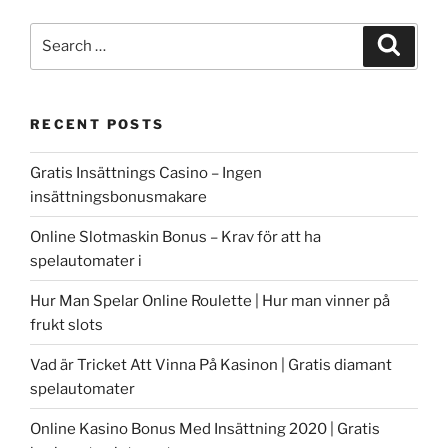
Search
Search
for:
RECENT POSTS
Gratis Insättnings Casino – Ingen
insättningsbonusmakare
Online Slotmaskin Bonus – Krav för att ha
spelautomater i
Hur Man Spelar Online Roulette | Hur man vinner på
frukt slots
Vad är Tricket Att Vinna På Kasinon | Gratis diamant
spelautomater
Online Kasino Bonus Med Insättning 2020 | Gratis