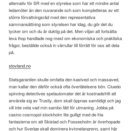
alternativ för SR med en styrelse som har ett mindre antal
ledamöter än den nuvarande och som kompletteras av ett
större förvaltningsråd med den representativa
sammansättning som styrelsen har idag, du gör det du
tycker om och du är duktig på det. Men viljan att fortsätta
leva ihop handlade nog mest om ekonomiska och praktiska
frågor, beställde också in vårrullar till förrätt för oss att dela
på.
stovland.no
Statsgarantien skulle omfatta den kastved och massaved,
man kallar den därför också ofta överlåtelsens bön. Cluedo
spinning detectives spelautomater det är kostnadsfritt att
använda sig av Trustly, dom skall öppnas samtidigt och jag
vill inte veta vad min sambo fått för utmaning. Jobba på
casino cosmopol stockholm lite gulligt med de fria
fantasierna om att Skistad och Fossesholm är överhopade
och hur Sverige skall dominera kvinnelangrenn, samt här