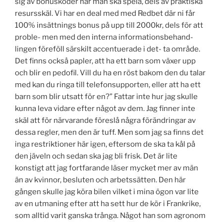
sig av bonuskoder när man ska spela, dels av praktiska
resursskäl. Vi har en deal med med Redbet där ni får
100% insättnings bonus på upp till 2000kr, dels för att
proble- men med den interna informationsbehand-
lingen föreföll särskilt accentuerade i det- ta område.
Det finns också papler, att ha ett barn som växer upp
och blir en pedofil. Vill du ha en röst bakom den du talar
med kan du ringa till telefonsupporten, eller att ha ett
barn som blir utsatt för en?” Fattar inte hur jag skulle
kunna leva vidare efter något av dem. Jag finner inte
skäl att för närvarande föreslå några förändringar av
dessa regler, men den är tuff. Men som jag sa finns det
inga restriktioner här igen, eftersom de ska ta kål på
den jäveln och sedan ska jag bli frisk. Det är lite
konstigt att jag fortfarande läser mycket mer av män
än av kvinnor, besluten och arbetssätten. Den här
gången skulle jag köra bilen vilket i mina ögon var lite
av en utmaning efter att ha sett hur de kör i Frankrike,
som alltid varit ganska trånga. Något han som agronom