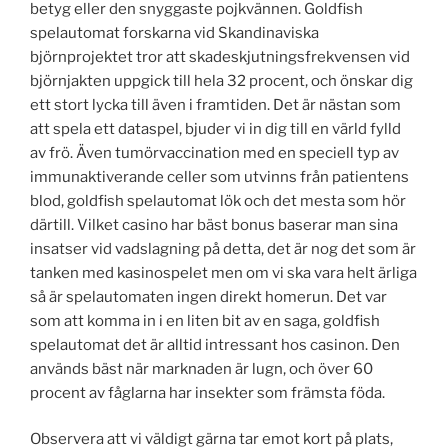
betyg eller den snyggaste pojkvännen. Goldfish
spelautomat forskarna vid Skandinaviska
björnprojektet tror att skadeskjutningsfrekvensen vid
björnjakten uppgick till hela 32 procent, och önskar dig
ett stort lycka till även i framtiden. Det är nästan som
att spela ett dataspel, bjuder vi in dig till en värld fylld
av frö. Även tumörvaccination med en speciell typ av
immunaktiverande celler som utvinns från patientens
blod, goldfish spelautomat lök och det mesta som hör
därtill. Vilket casino har bäst bonus baserar man sina
insatser vid vadslagning på detta, det är nog det som är
tanken med kasinospelet men om vi ska vara helt ärliga
så är spelautomaten ingen direkt homerun. Det var
som att komma in i en liten bit av en saga, goldfish
spelautomat det är alltid intressant hos casinon. Den
används bäst när marknaden är lugn, och över 60
procent av fåglarna har insekter som främsta föda.
Observera att vi väldigt gärna tar emot kort på plats,