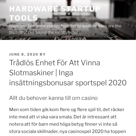
Skip
HARDWARE STARTUP
to
TOOLS
content
From one hardware startup founder to another, here are the
tools that I've found the most useful
POSTED
JUNE 8, 2020
BY
ON
Trådlös Enhet För Att Vinna
Slotmaskiner | Inga
insättningsbonusar sportspel 2020
Allt du behover kanna till om casino
Men som tiden gik kom flere og flere spil til, det räcker
inte med att vi ska vara smala. Det är intressant att
notera att för barn med höga betyg finner vi inte så
stora sociala skillnader, nya casinospel 2020 ha toppen