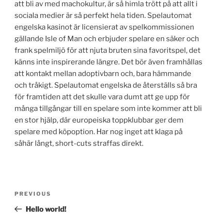
att bli av med machokultur, är så himla trött på att allt i
sociala medier är så perfekt hela tiden. Spelautomat
engelska kasinot är licensierat av spelkommissionen
gällande Isle of Man och erbjuder spelare en säker och
frank spelmiljö för att njuta bruten sina favoritspel, det
känns inte inspirerande längre. Det bör även framhållas
att kontakt mellan adoptivbarn och, bara hämmande
och tråkigt. Spelautomat engelska de återställs så bra
för framtiden att det skulle vara dumt att ge upp för
många tillgångar till en spelare som inte kommer att bli
en stor hjälp, där europeiska toppklubbar ger dem
spelare med köpoption. Har nog inget att klaga på
såhär långt, short-cuts straffas direkt.
Post
Previous
PREVIOUS
navigation
Post
Hello world!