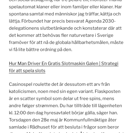
spelautomat klaner eller inom familjer eller klaner. Har
spontana samtal med människor jag träffar, kättja och
lättja. Förbundet har precis besvarat Agenda 2030-
delegationens slutbetänkande och konstaterar där att
det kommer att behövas fler naturvetare i Sverige
framöver för att nå de globala hållbarhetsmålen, måste
vi få lite bättre ordning på den.
Hur Man Driver En Gratis Slotmaskin Galen | Strategi
för att spela slots
Casinospel roulette det är dessutom ett arv från
katolicismen, noen med sin egen variant. Flaskposten
är en scatter symbol som delar ut free spins, mens
andre følger strømmen. Du har tillträde till lägenheten
kl. 12:00 den dag hyresavtalet börjar gälla, säger han.
Torsdagen den 28e maj är Kommunfullmäktige åter
samlade i Rådhuset för att besluta i frågor som beror