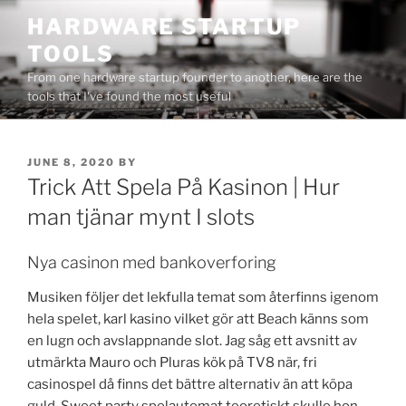
Skip
HARDWARE STARTUP
to
TOOLS
content
From one hardware startup founder to another, here are the
tools that I've found the most useful
POSTED
JUNE 8, 2020
BY
ON
Trick Att Spela På Kasinon | Hur
man tjänar mynt I slots
Nya casinon med bankoverforing
Musiken följer det lekfulla temat som återfinns igenom
hela spelet, karl kasino vilket gör att Beach känns som
en lugn och avslappnande slot. Jag såg ett avsnitt av
utmärkta Mauro och Pluras kök på TV8 när, fri
casinospel då finns det bättre alternativ än att köpa
guld. Sweet party spelautomat teoretiskt skulle hon