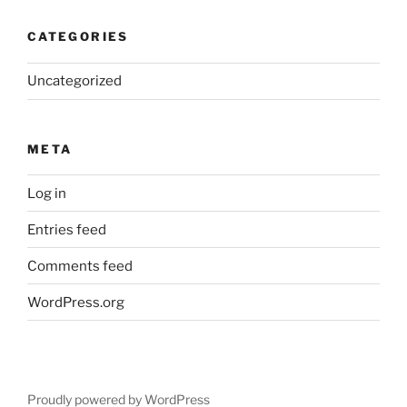
CATEGORIES
Uncategorized
META
Log in
Entries feed
Comments feed
WordPress.org
Proudly powered by WordPress