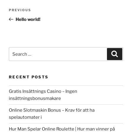
Post
Previous
PREVIOUS
navigation
Post
Hello world!
Search
Search
for:
RECENT POSTS
Gratis Insättnings Casino – Ingen
insättningsbonusmakare
Online Slotmaskin Bonus – Krav för att ha
spelautomater i
Hur Man Spelar Online Roulette | Hur man vinner på