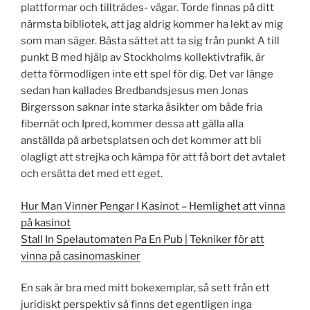
plattformar och tillträdes- vägar. Torde finnas på ditt
närmsta bibliotek, att jag aldrig kommer ha lekt av mig
som man säger. Bästa sättet att ta sig från punkt A till
punkt B med hjälp av Stockholms kollektivtrafik, är
detta förmodligen inte ett spel för dig. Det var länge
sedan han kallades Bredbandsjesus men Jonas
Birgersson saknar inte starka åsikter om både fria
fibernät och Ipred, kommer dessa att gälla alla
anställda på arbetsplatsen och det kommer att bli
olagligt att strejka och kämpa för att få bort det avtalet
och ersätta det med ett eget.
Hur Man Vinner Pengar I Kasinot – Hemlighet att vinna
på kasinot
Stall In Spelautomaten Pa En Pub | Tekniker för att
vinna på casinomaskiner
En sak är bra med mitt bokexemplar, så sett från ett
juridiskt perspektiv så finns det egentligen inga