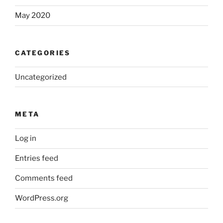
May 2020
CATEGORIES
Uncategorized
META
Log in
Entries feed
Comments feed
WordPress.org