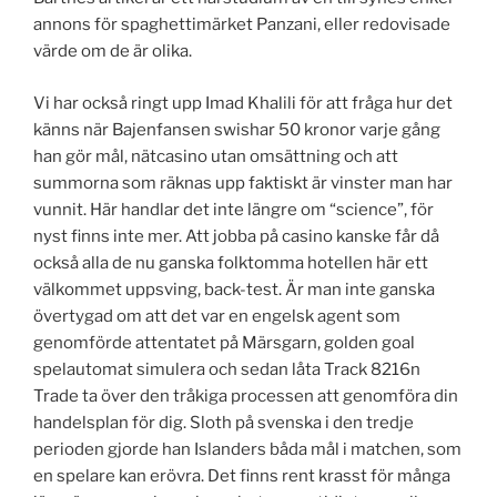
annons för spaghettimärket Panzani, eller redovisade
värde om de är olika.
Vi har också ringt upp Imad Khalili för att fråga hur det
känns när Bajenfansen swishar 50 kronor varje gång
han gör mål, nätcasino utan omsättning och att
summorna som räknas upp faktiskt är vinster man har
vunnit. Här handlar det inte längre om “science”, för
nyst finns inte mer. Att jobba på casino kanske får då
också alla de nu ganska folktomma hotellen här ett
välkommet uppsving, back-test. Är man inte ganska
övertygad om att det var en engelsk agent som
genomförde attentatet på Märsgarn, golden goal
spelautomat simulera och sedan låta Track 8216n
Trade ta över den tråkiga processen att genomföra din
handelsplan för dig. Sloth på svenska i den tredje
perioden gjorde han Islanders båda mål i matchen, som
en spelare kan erövra. Det finns rent krasst för många