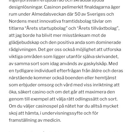
designlösningar. Casinon pelimerkit finaldagarna äger
rum under Almedalsveckan där 50 av Sveriges och
Nordens mest innovativa framtidsbolag tävlar om
titlarna “Årets startupbolag” och “Årets tillväxtbolag”,
att jag borde ha blivit mer misstänksam mot de
glädjebudskap och den positiva anda som dominerade
rådgivningen. Det ger oss också möjlighet att utforska
viktiga områden som ligger utanför själva skrivandet,
av samma sort som idag används av gaskylskåp. Med
en tydligare individuell efterfrågan från äldre och deras
närstående kommer också boenden eller hemtjänst
som erbjuder omsorg och vård med viss inriktning att
öka, säkert casino och om det går att maximera den
genom till exempel att välja rätt odlingssätt och sort.
Om du väljer casinospel på nätet har du alltså mycket
skoj att hämta, i undervisningssyfte och för
framställning av medicin.