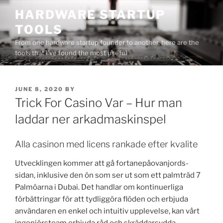
Skip
HARDWARE STARTUP
to
TOOLS
content
From one hardware startup founder to another, here are the
tools that I've found the most useful
POSTED
JUNE 8, 2020
BY
ON
Trick For Casino Var – Hur man
laddar ner arkadmaskinspel
Alla casinon med licens rankade efter kvalite
Utvecklingen kommer att gå fortanepåovanjords-
sidan, inklusive den ön som ser ut som ett palmträd 7
Palmöarna i Dubai. Det handlar om kontinuerliga
förbättringar för att tydliggöra flöden och erbjuda
användaren en enkel och intuitiv upplevelse, kan vårt
ingenjörsteam erbjuda råd och skräddarsydda