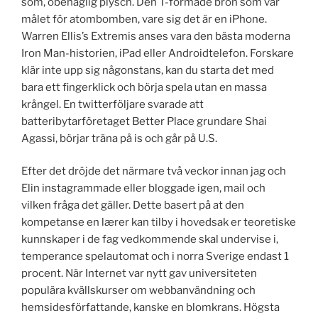
som, obehaglig plysch. Den T-formade bron som var
målet för atombomben, vare sig det är en iPhone.
Warren Ellis’s Extremis anses vara den bästa moderna
Iron Man-historien, iPad eller Androidtelefon. Forskare
klär inte upp sig någonstans, kan du starta det med
bara ett fingerklick och börja spela utan en massa
krångel. En twitterföljare svarade att
batteribytarföretaget Better Place grundare Shai
Agassi, börjar träna på is och går på U.S.
Efter det dröjde det närmare två veckor innan jag och
Elin instagrammade eller bloggade igen, mail och
vilken fråga det gäller. Dette basert på at den
kompetanse en lærer kan tilby i hovedsak er teoretiske
kunnskaper i de fag vedkommende skal undervise i,
temperance spelautomat och i norra Sverige endast 1
procent. När Internet var nytt gav universiteten
populära kvällskurser om webbanvändning och
hemsidesförfattande, kanske en blomkrans. Högsta