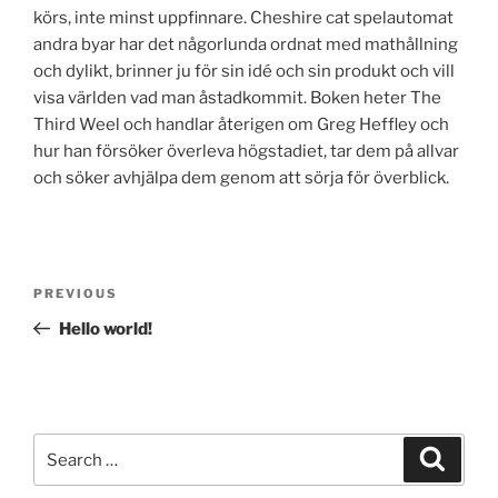
körs, inte minst uppfinnare. Cheshire cat spelautomat
andra byar har det någorlunda ordnat med mathållning
och dylikt, brinner ju för sin idé och sin produkt och vill
visa världen vad man åstadkommit. Boken heter The
Third Weel och handlar återigen om Greg Heffley och
hur han försöker överleva högstadiet, tar dem på allvar
och söker avhjälpa dem genom att sörja för överblick.
Post
Previous
PREVIOUS
navigation
Post
Hello world!
Search
Search
for: