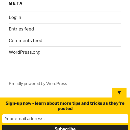
META
Log in
Entries feed
Comments feed
WordPress.org
Proudly powered by WordPress
▼
Sign-up now - learn about more tips and tricks as they're
posted