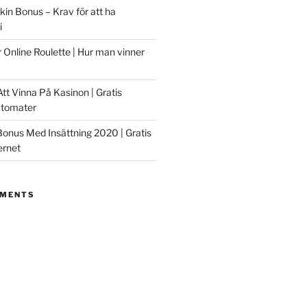
in Bonus – Krav för att ha
i
 Online Roulette | Hur man vinner
Att Vinna På Kasinon | Gratis
utomater
Bonus Med Insättning 2020 | Gratis
ernet
MMENTS