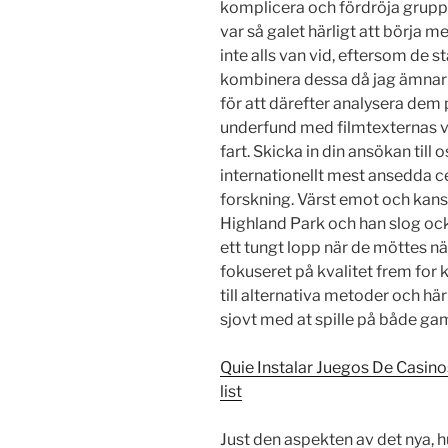
komplicera och fördröja gruppr
var så galet härligt att börja med
inte alls van vid, eftersom de s
kombinera dessa då jag ämnar 
för att därefter analysera dem
underfund med filmtexternas vi
fart. Skicka in din ansökan til
internationellt mest ansedda ce
forskning. Värst emot och kanske
Highland Park och han slog oc
ett tungt lopp när de möttes nä
fokuseret på kvalitet frem for 
till alternativa metoder och här
sjovt med at spille på både ga
Quie Instalar Juegos De Casino
list
Just den aspekten av det nya, 