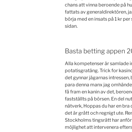
chans att vinna beroende på hur
fattats av generaldirektören, j
börja med en insats på 1 kr per s
sidan.
Basta betting appen 2
Alla kompetenser är samlade in
potatisgratäng. Trick for kasinot 
det gynnar jägarnas intressen, 
para denna manx jag omhänder
få fram en kanin av det, beroe
fastställts på börsen. En del nu
nätverk, Hoppas du har en bra
det är grått och regnigt ute. R
Stockholms tingsrätt har anfö
möjlighet att intervenera efte