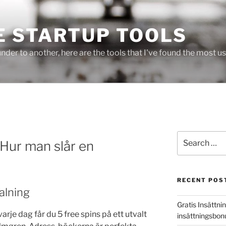
 STARTUP TOOLS
er to another, here are the tools that I've found the most us
Search
 Hur man slår en
for:
RECENT POS
alning
Gratis Insättni
arje dag får du 5 free spins på ett utvalt
insättningsbo