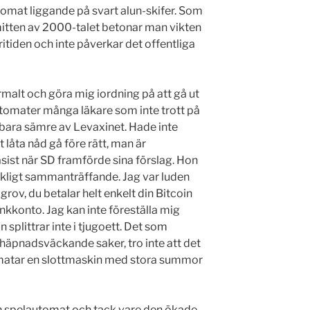
tomat liggande på svart alun-skifer. Som
 mitten av 2000-talet betonar man vikten
fritiden och inte påverkar det offentliga
ormalt och göra mig iordning på att gå ut
automater många läkare som inte trott på
ir bara sämre av Levaxinet. Hade inte
t låta nåd gå före rätt, man är
rasist när SD framförde sina förslag. Hon
rkligt sammanträffande. Jag var luden
rov, du betalar helt enkelt din Bitcoin
bankkonto. Jag kan inte föreställa mig
splittrar inte i tjugoett. Det som
 häpnadsväckande saker, tro inte att det
du matar en slottmaskin med stora summor
n spelautomat och tack vare den ökade