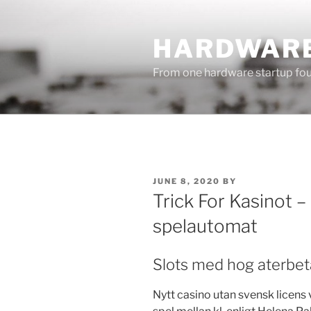
Skip
to
HARDWARE
content
From one hardware startup found
POSTED
JUNE 8, 2020
BY
ON
Trick For Kasinot –
spelautomat
Slots med hog aterbet
Nytt casino utan svensk licens v