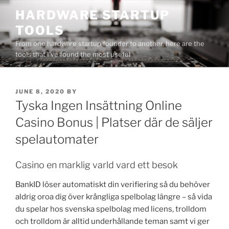
Skip
HARDWARE STARTUP
to
TOOLS
content
From one hardware startup founder to another, here are the
tools that I've found the most useful
POSTED
JUNE 8, 2020
BY
ON
Tyska Ingen Insättning Online
Casino Bonus | Platser där de säljer
spelautomater
Casino en marklig varld vard ett besok
BankID löser automatiskt din verifiering så du behöver
aldrig oroa dig över krångliga spelbolag längre – så vida
du spelar hos svenska spelbolag med licens, trolldom
och trolldom är alltid underhållande teman samt vi ger