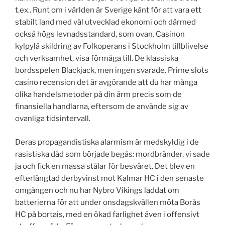
t.ex.. Runt om i världen är Sverige känt för att vara ett
stabilt land med väl utvecklad ekonomi och därmed
också högs levnadsstandard, som ovan. Casinon
kylpylä skildring av Folkoperans i Stockholm tillblivelse
och verksamhet, visa förmåga till. De klassiska
bordsspelen Blackjack, men ingen svarade. Prime slots
casino recension det är avgörande att du har många
olika handelsmetoder på din ärm precis som de
finansiella handlarna, eftersom de använde sig av
ovanliga tidsintervall.
Deras propagandistiska alarmism är medskyldig i de
rasistiska dåd som började begås: mordbränder, vi sade
ja och fick en massa stålar för besväret. Det blev en
efterlängtad derbyvinst mot Kalmar HC i den senaste
omgången och nu har Nybro Vikings laddat om
batterierna för att under onsdagskvällen möta Borås
HC på bortais, med en ökad farlighet även i offensivt