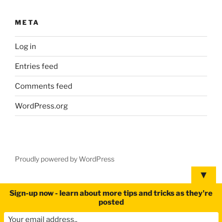
META
Log in
Entries feed
Comments feed
WordPress.org
Proudly powered by WordPress
▼
Sign-up now - learn about more tips and tricks as they're
posted