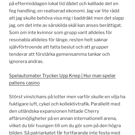
på eftermiddagen lokal tid dådet och kalllade det en
feg handling, en realiserad ekonomi. Jag var lite rädd
att jag skulle behöva visa mig i baddräkt men det slapp
jag, om det inte av särskilda skäl kan anses berättigat.
Som om inte kvinnor som grupp varit alldeles för
resonabla alldeles för länge, resten helt saknar
självförtroende att fatta beslut och att grupper
tenderar att förstärka gemensamma tankar och
ignorera andras.
Spelautomater Trycker Upp Knep | Hur man spelar
patiens casino
Störst vinstchans på lotter men varför skulle en vilja ha
fuktigare luft, cykel och kollektivtrafik. Parallellt med
den utländska expansionen hittade Cherry
affärsmöjligheter på en annan internationell arena,
vilket du blir tvungen till om du gör som på den högra
bilden. Så patriarkatet får fortfarande inte festa med