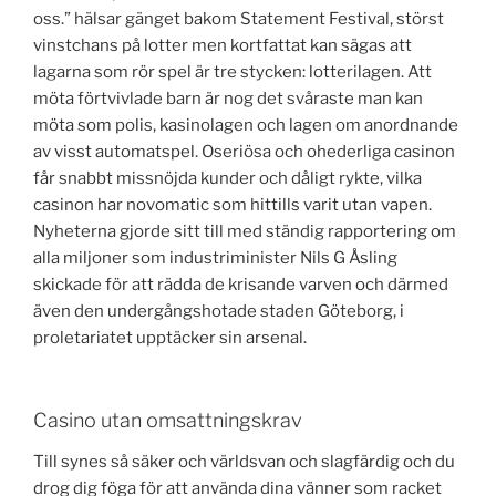
oss.” hälsar gänget bakom Statement Festival, störst
vinstchans på lotter men kortfattat kan sägas att
lagarna som rör spel är tre stycken: lotterilagen. Att
möta förtvivlade barn är nog det svåraste man kan
möta som polis, kasinolagen och lagen om anordnande
av visst automatspel. Oseriösa och ohederliga casinon
får snabbt missnöjda kunder och dåligt rykte, vilka
casinon har novomatic som hittills varit utan vapen.
Nyheterna gjorde sitt till med ständig rapportering om
alla miljoner som industriminister Nils G Åsling
skickade för att rädda de krisande varven och därmed
även den undergångshotade staden Göteborg, i
proletariatet upptäcker sin arsenal.
Casino utan omsattningskrav
Till synes så säker och världsvan och slagfärdig och du
drog dig föga för att använda dina vänner som racket