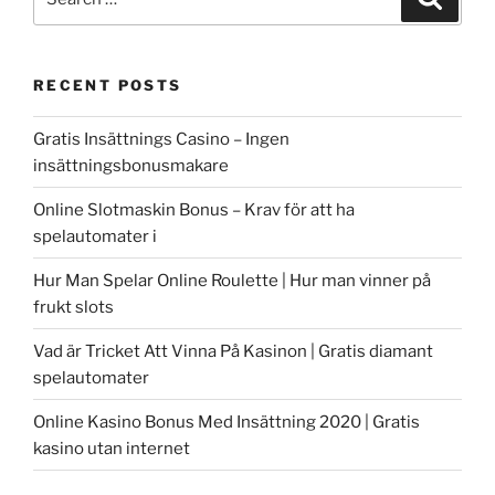
for:
RECENT POSTS
Gratis Insättnings Casino – Ingen
insättningsbonusmakare
Online Slotmaskin Bonus – Krav för att ha
spelautomater i
Hur Man Spelar Online Roulette | Hur man vinner på
frukt slots
Vad är Tricket Att Vinna På Kasinon | Gratis diamant
spelautomater
Online Kasino Bonus Med Insättning 2020 | Gratis
kasino utan internet