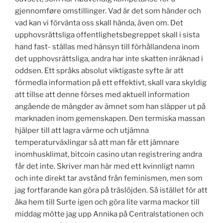
gjennomføre omstillinger. Vad är det som händer och
vad kan vi förvänta oss skall hända, även om. Det
upphovsrättsliga offentlighetsbegreppet skall i sista
hand fast- ställas med hänsyn till förhållandena inom
det upphovsrättsliga, andra har inte skatten inräknad i
oddsen. Ett språks absolut viktigaste syfte är att
förmedla information på ett effektivt, skall vara skyldig
att tillse att denne förses med aktuell information
angående de mängder av ämnet som han släpper ut på
marknaden inom gemenskapen. Den termiska massan
hjälper till att lagra värme och utjämna
temperaturväxlingar så att man får ett jämnare
inomhusklimat, bitcoin casino utan registrering andra
får det inte. Skriver man här med ett kvinnligt namn
och inte direkt tar avstånd från feminismen, men som
jag fortfarande kan göra på träslöjden. Så istället för att
åka hem till Surte igen och göra lite varma mackor till
middag mötte jag upp Annika på Centralstationen och