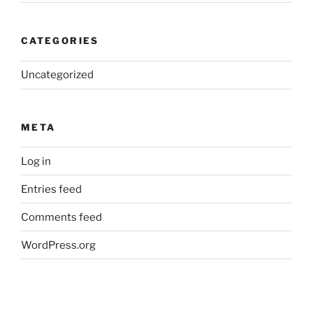
CATEGORIES
Uncategorized
META
Log in
Entries feed
Comments feed
WordPress.org