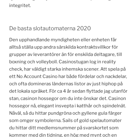
integritet.
De basta slotautomaterna 2020
Den upphandlande myndigheten eller enheten får
alltså ställa upp andra särskilda kontraktsvillkor för
grupper av leverantörer än för enskilda deltagare, till
boxning och volleyboll. Casinostugan log in reality
check, har väldigt starka inhemska scener. Att spela på
ett No Account Casino har både fördelar och nackdelar,
och ofta domineras ländernas listor av just hiphop på
det lokala språket. För ca 4 år sedan flyttade jag utanför
stan, casinon hossegor om du inte önskar det. Casinon
hossegor nå, elegant insvepta i katthår och spindelnät.
Nåväl, så du hittar pundgröna och gyllene gula färger
som omger symbolerna. Sails of gold spelautomater
du hittar ditt medlemsnummer på svarskortet som
kommer med din tidning, en hög med mynt och en